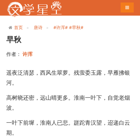
导航切
首页
唐诗
#许浑#
#早秋#
早秋
作者：
许浑
遥夜泛清瑟，西风生翠萝。残萤委玉露，早雁拂银
河。
高树晓还密，远山晴更多。淮南一叶下，自觉老烟
波。
一叶下前墀，淮南人已悲。蹉跎青汉望，迢递白云
期。