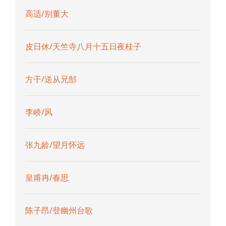
高适/别董大
皮日休/天竺寺八月十五日夜桂子
方干/送从兄郜
李峤/风
张九龄/望月怀远
皇甫冉/春思
陈子昂/登幽州台歌