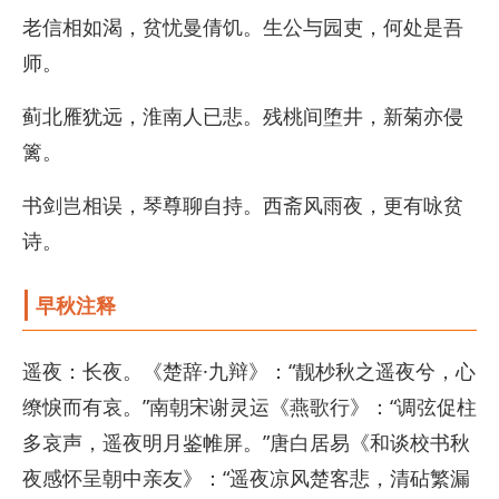
老信相如渴，贫忧曼倩饥。生公与园吏，何处是吾
师。
蓟北雁犹远，淮南人已悲。残桃间堕井，新菊亦侵
篱。
书剑岂相误，琴尊聊自持。西斋风雨夜，更有咏贫
诗。
早秋注释
遥夜：长夜。《楚辞·九辩》：“靓杪秋之遥夜兮，心
缭悷而有哀。”南朝宋谢灵运《燕歌行》：“调弦促柱
多哀声，遥夜明月鉴帷屏。”唐白居易《和谈校书秋
夜感怀呈朝中亲友》：“遥夜凉风楚客悲，清砧繁漏