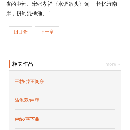
省的中部。宋张孝祥《水调歌头》词：“长忆淮南
岸，耕钓混樵渔。”
回目录
下一章
相关作品
more »
王勃/滕王阁序
陆龟蒙/白莲
卢纶/塞下曲