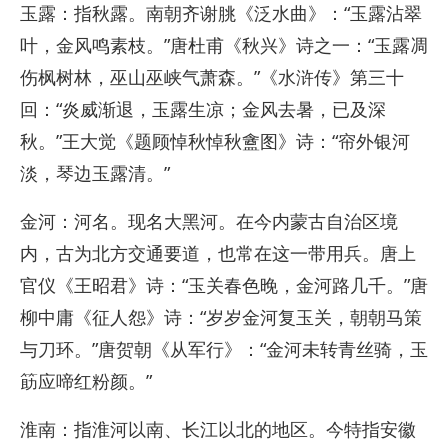
玉露：指秋露。南朝齐谢朓《泛水曲》：“玉露沾翠
叶，金风鸣素枝。”唐杜甫《秋兴》诗之一：“玉露凋
伤枫树林，巫山巫峡气萧森。”《水浒传》第三十
回：“炎威渐退，玉露生凉；金风去暑，已及深
秋。”王大觉《题顾悼秋悼秋盦图》诗：“帘外银河
淡，琴边玉露清。”
金河：河名。现名大黑河。在今内蒙古自治区境
内，古为北方交通要道，也常在这一带用兵。唐上
官仪《王昭君》诗：“玉关春色晚，金河路几千。”唐
柳中庸《征人怨》诗：“岁岁金河复玉关，朝朝马策
与刀环。”唐贺朝《从军行》：“金河未转青丝骑，玉
筯应啼红粉颜。”
淮南：指淮河以南、长江以北的地区。今特指安徽