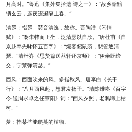
月高时。”鲁迅《集外集拾遗·诗之一》：“故乡黯黯
锁玄云，遥夜迢迢隔上春。”
清瑟：指瑟。瑟音清逸，故称。晋陶潜《闲情
赋》：“褰朱帏而正坐，泛清瑟以自欣。”唐杜甫《自
京赴奉先咏怀五百字》：“煖客貂鼠裘，悲管逐清
瑟。”清杜岕《思贤篇送荔轩还京师》：“伊余既缔
交，宁禁弹清瑟。”
西风：西面吹来的风。多指秋风。唐李白《长干
行》：“八月西风起，想君发扬子。”清陈维崧《百字
令·送周求卓之任荥阳》词：“西风夕照，老鸦啼上枯
树。”
萝：指某些能爬蔓的植物。