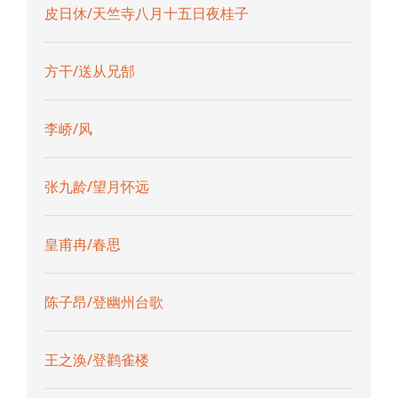
皮日休/天竺寺八月十五日夜桂子
方干/送从兄郜
李峤/风
张九龄/望月怀远
皇甫冉/春思
陈子昂/登幽州台歌
王之涣/登鹳雀楼