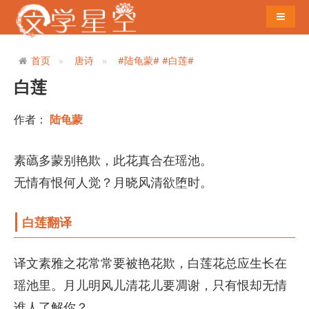
导航切
首页
唐诗
#陆龟蒙#
#白莲#
白莲
作者：
陆龟蒙
素蘤多蒙别艳欺，此花真合在瑶池。
无情有恨何人觉？月晓风清欲堕时。
白莲翻译
译文素雅之花常常要被艳花欺，白莲花总应生长在
瑶池里。月儿明风儿清花儿要凋谢，只有恨却无情
谁人了解你？