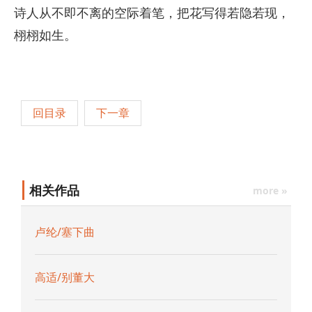
诗人从不即不离的空际着笔，把花写得若隐若现，
栩栩如生。
回目录
下一章
相关作品
more »
卢纶/塞下曲
高适/别董大