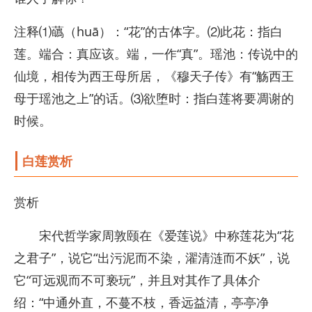
注释⑴蘤（huā）：“花”的古体字。⑵此花：指白
莲。端合：真应该。端，一作“真”。瑶池：传说中的
仙境，相传为西王母所居，《穆天子传》有“觞西王
母于瑶池之上”的话。⑶欲堕时：指白莲将要凋谢的
时候。
白莲赏析
赏析
宋代哲学家周敦颐在《爱莲说》中称莲花为“花
之君子”，说它“出污泥而不染，濯清涟而不妖”，说
它“可远观而不可亵玩”，并且对其作了具体介
绍：“中通外直，不蔓不枝，香远益清，亭亭净