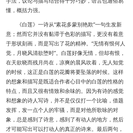
手法，议论与描写结合得十分巧妙，语言也通俗易
懂，概括力强。
《白莲》一诗从“素花多蒙别艳欺”一句生发新
意；然而它并没有黏滞于色彩的描写，更没有着意
于形状刻画，而是写出了花的精神。“无情有恨何人
觉，月晓风清欲堕时”。白莲好像无情，但却有恨，
在天欲晓而残月尚在，凉爽的晨风吹着，无人知觉
的时候，这正是白莲的花瓣将要坠落的时候。这样
的想象和描写是既适合作者心目中的白莲的性格的
特点，而且又很有情致和余味的。因为有诗的感觉
和想象的诗人写诗，并不是仅仅打一个比喻，借题
发挥，发一点个人的牢骚，而是对他所歌咏的对
象，总是感到了诗意，感到了有动人的地方，然后
才可能写出可以打动人的真正的诗来。最后两句，