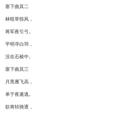
塞下曲其二
林暗草惊风，
将军夜引弓。
平明寻白羽，
没在石棱中。
塞下曲其三
月黑雁飞高，
单于夜遁逃。
欲将轻骑逐，