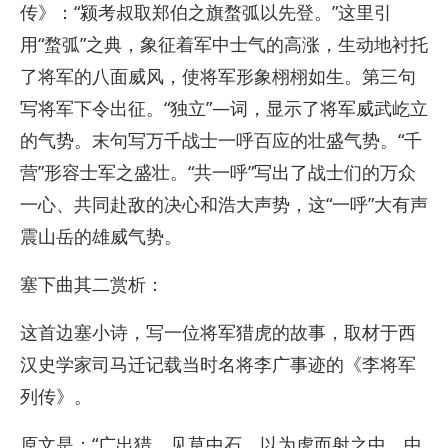
传》：“颍考叔取郑伯之旗蝥弧以先登。”这里引
用“蝥弧”之典，象征着军中士气的高涨，生动地衬托
了将军的八面威风，使将军形象栩栩如生。第三句
写将军下令出征。“独立”—词，显示了将军威武屹立
的气势。末句写万千战士一呼百应的壮盛气势。“千
营”形容士军之盛壮。“共一呼”写出了战士们的万众
一心、共同赴敌的决心和浩大声势，这“一呼”大有声
震山岳的雄威气势。
塞下曲其二赏析：
这首边塞小诗，写一位将军猎虎的故事，取材于西
汉史学家司马迁记载当时名将李广事迹的《李将军
列传》。
原文是：“广出猎，见草中石，以为虎而射之中，中