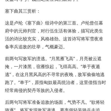
塞下曲其三赏析：
这是卢纶《塞下曲》组诗中的第三首。卢纶曾任幕
府中的元帅判官，对行伍生活有体验，描写此类生
活的诗比较充实，风格雄劲。这首诗写将军雪夜准
备率兵追敌的壮举，气概豪迈。
前两句写敌军的溃逃。“月黑雁飞高”，月亮被云遮
掩，一片漆黑，宿雁惊起，飞得高高。“单于夜遁
逃”，在这月黑风高的不寻常的夜晚，敌军偷偷地逃
跑了。“单于”，原指匈奴最高统治者，这里借指当时
经常南侵的契丹等族的入侵者。
后两句写将军准备追敌的场面，气势不凡。“欲将轻
骑逐”，将军发现敌军潜逃，要率领轻装骑兵去追