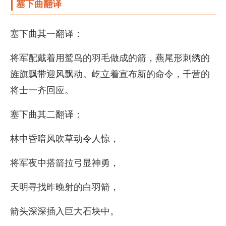
塞下曲翻译
塞下曲其一翻译：
将军配戴着用鹫鸟的羽毛做成的箭，燕尾形刺绣的
旌旗飘带迎风飘动。屹立着宣布新的命令，千营的
将士一齐回应。
塞下曲其二翻译：
林中昏暗风吹草动令人惊，
将军夜中搭箭拉弓显神勇，
天明寻找昨晚射的白羽箭，
箭头深深插入巨大石块中。