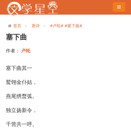
导航切
首页
唐诗
#卢纶#
#塞下曲#
塞下曲
作者：
卢纶
塞下曲其一
鹫翎金仆姑，
燕尾绣蝥弧。
独立扬新令，
千营共一呼。