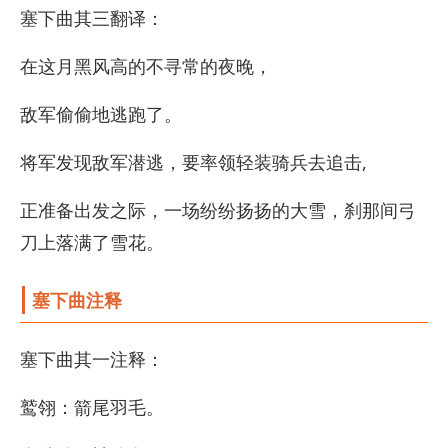
塞下曲其三翻译：
在这月黑风高的不寻常的夜晚，
敌军偷偷地逃跑了。
将军发现敌军潜逃，要率领轻装骑兵去追击,
正准备出发之际，一场纷纷扬扬的大雪，刹那间弓
刀上落满了雪花。
塞下曲注释
塞下曲其一注释：
鹫翎：箭尾羽毛。