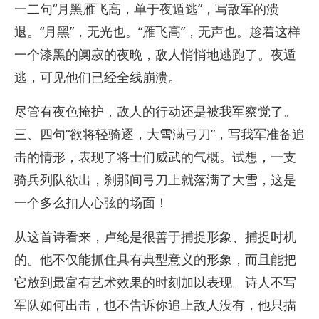
一二句“月黑雁飞高，单于夜遁逃”，写敌军的溃
退。“月黑”，无光也。“雁飞高”，无声也。趁着这样
一个漆黑的阒寂的夜晚，敌人悄悄地逃跑了。夜遁
逃，可见他们已经全线崩溃。
尽管有夜色掩护，敌人的行动还是被我军察觉了。
三、四句“欲将轻骑逐，大雪满弓刀”，写我军准备追
击的情形，表现了将士们威武的气概。试想，一支
骑兵列队欲出，刹那间弓刀上就落满了大雪，这是
一个多么扣人心弦的场面！
从这首诗看来，卢纶是很善于捕捉形象、捕捉时机
的。他不仅能抓住具有典型意义的形象，而且能把
它放到最富有艺术效果的时刻加以表现。诗人不写
军队如何出击，也不告诉你追上敌人没有，他只描