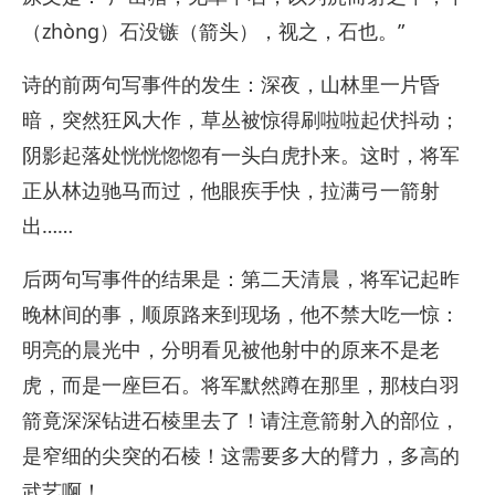
（zhòng）石没镞（箭头），视之，石也。”
诗的前两句写事件的发生：深夜，山林里一片昏
暗，突然狂风大作，草丛被惊得刷啦啦起伏抖动；
阴影起落处恍恍惚惚有一头白虎扑来。这时，将军
正从林边驰马而过，他眼疾手快，拉满弓一箭射
出……
后两句写事件的结果是：第二天清晨，将军记起昨
晚林间的事，顺原路来到现场，他不禁大吃一惊：
明亮的晨光中，分明看见被他射中的原来不是老
虎，而是一座巨石。将军默然蹲在那里，那枝白羽
箭竟深深钻进石棱里去了！请注意箭射入的部位，
是窄细的尖突的石棱！这需要多大的臂力，多高的
武艺啊！