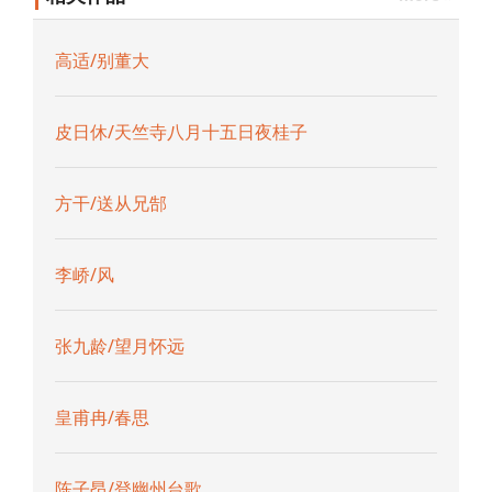
高适/别董大
皮日休/天竺寺八月十五日夜桂子
方干/送从兄郜
李峤/风
张九龄/望月怀远
皇甫冉/春思
陈子昂/登幽州台歌