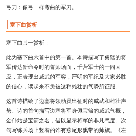
弓刀：像弓一样弯曲的军刀。
塞下曲赏析
塞下曲其一赏析：
此为塞下曲六首中的第一首。本诗描写了勇猛的将
军传达新命令时的誓师场面，千营军士的一同回
应，正表现出威武的军容，严明的军纪及大家必胜
的信心，读起来不免被这种雄壮的气势所征服。
这首诗描绘了边塞将领动员出征时的威武和雄壮声
势。诗的首句描写边塞将军身佩宝箭的威武气概，
金仆姑是宝箭之名，借以显示将军的非凡气度。次
句写练兵场上竖着的饰有燕尾形飘带的帅旗。《左