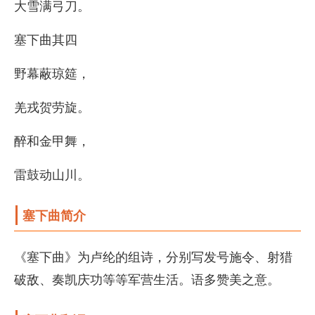
大雪满弓刀。
塞下曲其四
野幕蔽琼筵，
羌戎贺劳旋。
醉和金甲舞，
雷鼓动山川。
塞下曲简介
《塞下曲》为卢纶的组诗，分别写发号施令、射猎
破敌、奏凯庆功等等军营生活。语多赞美之意。