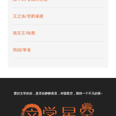
王之涣/登鹳雀楼
骆宾王/咏鹅
韩翃/寒食
爱好
文学
的你，是否在静静夜里，仰望星空，期待一个不凡的夜~