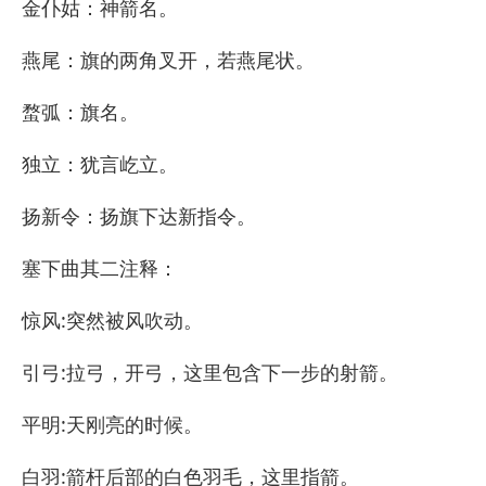
金仆姑：神箭名。
燕尾：旗的两角叉开，若燕尾状。
蝥弧：旗名。
独立：犹言屹立。
扬新令：扬旗下达新指令。
塞下曲其二注释：
惊风:突然被风吹动。
引弓:拉弓，开弓，这里包含下一步的射箭。
平明:天刚亮的时候。
白羽:箭杆后部的白色羽毛，这里指箭。