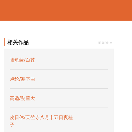
相关作品
more »
陆龟蒙/白莲
卢纶/塞下曲
高适/别董大
皮日休/天竺寺八月十五日夜桂
子