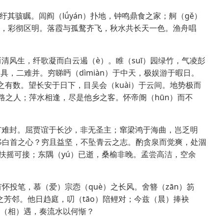
纡其骇瞩。闾阎（lǘyán）扑地，钟鸣鼎食之家；舸（gě）
霁，彩彻区明。落霞与孤鹜齐飞，秋水共长天一色。渔舟唱
而清风生，纤歌凝而白云遏（è）。睢（suī）园绿竹，气凌彭
具，二难并。穷睇眄（dìmiàn）于中天，极娱游于暇日。
之有数。望长安于日下，目吴会（kuài）于云间。地势极而
路之人；萍水相逢，尽是他乡之客。怀帝阍（hūn）而不
李广难封。屈贾谊于长沙，非无圣主；窜梁鸿于海曲，岂乏明
移白首之心？穷且益坚，不坠青云之志。酌贪泉而觉爽，处涸
），扶摇可接；东隅（yú）已逝，桑榆非晚。孟尝高洁，空余
投笔，慕（爱）宗悫（què）之长风。舍簪（zān）笏
之芳邻。他日趋庭，叨（tāo）陪鲤对；今兹（晨）捧袂
既（相）遇，奏流水以何惭？