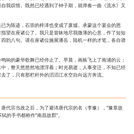
而自我叹惜。既然已经遇到了钟子期，就弹奏一曲《流水》又
集已为陈迹，石崇的梓泽也变成了废墟。承蒙这个宴会的恩
有指望在座诸公了。我只是冒昧地尽我微薄的心意，作了短短
了四韵八句。请在座诸位施展潘岳，陆机一样的才笔，各自谱
铃鸣响的豪华歌舞已经停止了。早晨，画栋飞上了南浦的云；
水中，整天悠悠然地漂浮着；时光易逝，人事变迁，不知已经
里去了，只有那栏杆外的滔滔江水空自向远方奔流。
唐代宗当政之后，为了避讳唐代宗的名（李豫），“豫章故
苏轼的手书都称作“南昌故郡”。