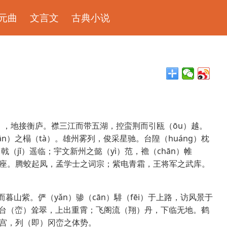
元曲
文言文
古典小说
n），地接衡庐。襟三江而带五湖，控蛮荆而引瓯（ōu）越。
n）之榻（tà）。雄州雾列，俊采星驰。台隍（huáng）枕
（jǐ）遥临；宇文新州之懿（yì）范，襜（chān）帷
满座。腾蛟起凤，孟学士之词宗；紫电青霜，王将军之武库。
暮山紫。俨（yǎn）骖（cān）騑（fēi）于上路，访风景于
层台（峦）耸翠，上出重霄；飞阁流（翔）丹，下临无地。鹤
殿兰宫，列（即）冈峦之体势。