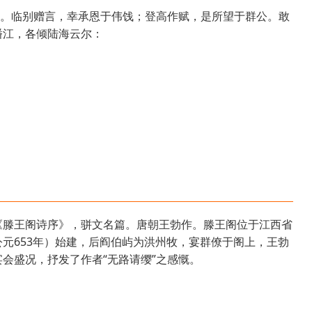
墟。临别赠言，幸承恩于伟饯；登高作赋，是所望于群公。敢
潘江，各倾陆海云尔：
《滕王阁诗序》，骈文名篇。唐朝王勃作。滕王阁位于江西省
元653年）始建，后阎伯屿为洪州牧，宴群僚于阁上，王勃
会盛况，抒发了作者“无路请缨”之感慨。