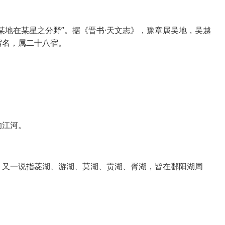
某地在某星之分野”。据《晋书·天文志》，豫章属吴地，吴越
宿名，属二十八宿。
的江河。
，又一说指菱湖、游湖、莫湖、贡湖、胥湖，皆在鄱阳湖周