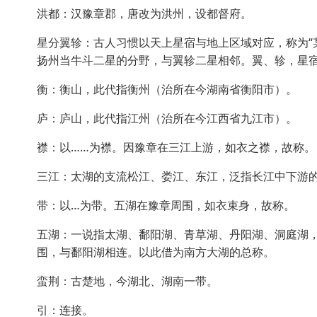
洪都：汉豫章郡，唐改为洪州，设都督府。
星分翼轸：古人习惯以天上星宿与地上区域对应，称为“
扬州当牛斗二星的分野，与翼轸二星相邻。翼、轸，星
衡：衡山，此代指衡州（治所在今湖南省衡阳市）。
庐：庐山，此代指江州（治所在今江西省九江市）。
襟：以……为襟。因豫章在三江上游，如衣之襟，故称。
三江：太湖的支流松江、娄江、东江，泛指长江中下游
带：以…为带。五湖在豫章周围，如衣束身，故称。
五湖：一说指太湖、鄱阳湖、青草湖、丹阳湖、洞庭湖
围，与鄱阳湖相连。以此借为南方大湖的总称。
蛮荆：古楚地，今湖北、湖南一带。
引：连接。