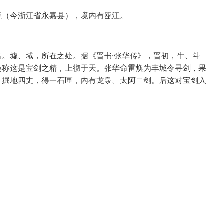
瓯（今浙江省永嘉县），境内有瓯江。
。墟、域，所在之处。据《晋书·张华传》，晋初，牛、斗
焕称这是宝剑之精，上彻于天。张华命雷焕为丰城令寻剑，果
，掘地四丈，得一石匣，内有龙泉、太阿二剑。后这对宝剑入