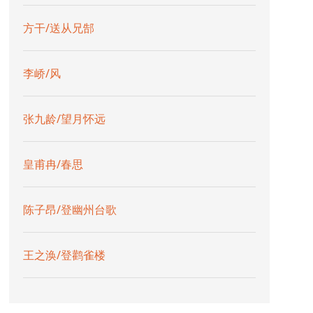
方干/送从兄郜
李峤/风
张九龄/望月怀远
皇甫冉/春思
陈子昂/登幽州台歌
王之涣/登鹳雀楼