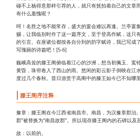
碰不上杨得意那样引荐的人，就只有抚拍着自己的文章
有什么羞愧呢？
呵！名胜之地不能常存，盛大的宴会难以再逢。兰亭宴
赐，让我临别时作了这一篇序文，至于登高作赋，这只
的引言。在座诸位都按各自分到的韵字赋诗，我已写成
写瑰丽的诗篇吧！[5-6]
巍峨高耸的滕王阁俯临着江心的沙洲，想当初佩玉、鸾
黄昏，珠帘卷入了西山的雨。悠闲的彩云影子倒映在江
度过几个春秋。昔日游赏于高阁中的滕王如今已不知哪
滕王阁序注释
豫章：滕王阁在今江西省南昌市。南昌，为汉豫章郡治。
郡”被替换为“南昌故郡”。所以现存滕王阁内的石碑以及
故：以前的。