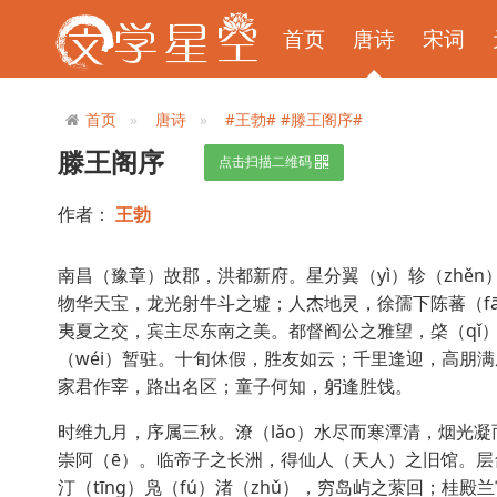
首页
唐诗
宋词
首页
唐诗
#王勃#
#滕王阁序#
滕王阁序
点击扫描二维码
作者：
王勃
南昌（豫章）故郡，洪都新府。星分翼（yì）轸（zhě
物华天宝，龙光射牛斗之墟；人杰地灵，徐孺下陈蕃（fā
夷夏之交，宾主尽东南之美。都督阎公之雅望，棨（qǐ）戟
（wéi）暂驻。十旬休假，胜友如云；千里逢迎，高朋
家君作宰，路出名区；童子何知，躬逢胜饯。
时维九月，序属三秋。潦（lǎo）水尽而寒潭清，烟光凝而
崇阿（ē）。临帝子之长洲，得仙人（天人）之旧馆。
汀（tīng）凫（fú）渚（zhǔ），穷岛屿之萦回；桂