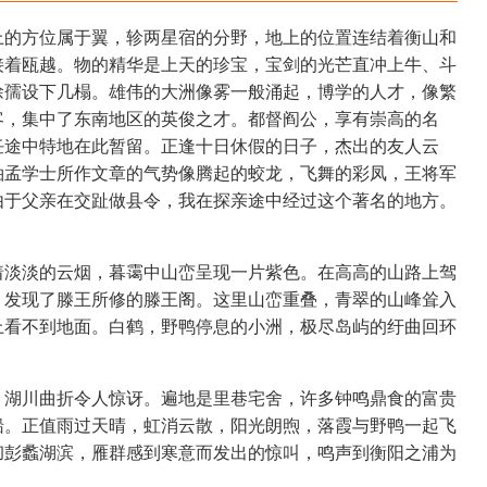
上的方位属于翼，轸两星宿的分野，地上的位置连结着衡山和
接着瓯越。物的精华是上天的珍宝，宝剑的光芒直冲上牛、斗
徐孺设下几榻。雄伟的大洲像雾一般涌起，博学的人才，像繁
客，集中了东南地区的英俊之才。都督阎公，享有崇高的名
任途中特地在此暂留。正逢十日休假的日子，杰出的友人云
袖孟学士所作文章的气势像腾起的蛟龙，飞舞的彩凤，王将军
由于父亲在交趾做县令，我在探亲途中经过这个著名的地方。
着淡淡的云烟，暮霭中山峦呈现一片紫色。在高高的山路上驾
，发现了滕王所修的滕王阁。这里山峦重叠，青翠的山峰耸入
上看不到地面。白鹤，野鸭停息的小洲，极尽岛屿的纡曲回环
，湖川曲折令人惊讶。遍地是里巷宅舍，许多钟鸣鼎食的富贵
船。正值雨过天晴，虹消云散，阳光朗煦，落霞与野鸭一起飞
彻彭蠡湖滨，雁群感到寒意而发出的惊叫，鸣声到衡阳之浦为