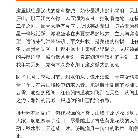
这里以往是汉代的豫章郡城，如今是洪州的都督府，天
庐山。以三江为衣襟，以五湖为衣带、控制着楚地，连
二星之间。因为大地有灵气，所以英杰辈出，陈蕃专为
星一样地活跃。城池坐落在夷夏交界的地方，主人与宾
望，远道来到洪州坐镇，宇文州牧，是美德的楷模，赴
集，高贵的宾客，也都不远千里来到这里聚会。文坛领
的兵器库里，藏有像紫电剑、青霜剑这样锋利的宝剑。
我年幼无知，竟有幸亲身参加了这次盛大的宴会。
时当九月，季秋时节。积水消尽，潭水清澈，天空凝结
着马车，在崇山峻岭中访求风景。来到滕王阁前的沙洲
云霄。凌空的楼阁，红色的阁道犹如飞翔在天空，从阁
之势，雅浩的宫殿，跟起伏的山峦配合有致。
推开雕花的阁门，俯视彩饰的屋脊，山峰平原尽收眼底
人家。舸舰塞满了渡口，尽是雕上了青雀黄龙花纹的大
翔，秋水和长天连成一片。傍晚渔舟中传出的歌声，响
止。