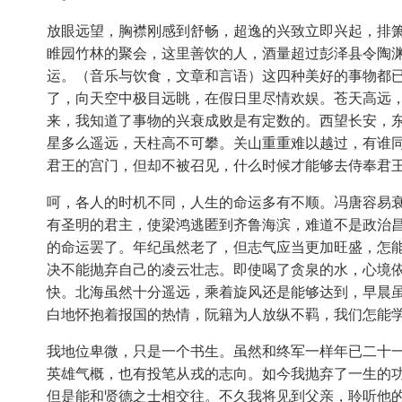
放眼远望，胸襟刚感到舒畅，超逸的兴致立即兴起，排
睢园竹林的聚会，这里善饮的人，酒量超过彭泽县令陶
运。（音乐与饮食，文章和言语）这四种美好的事物都
了，向天空中极目远眺，在假日里尽情欢娱。苍天高远
来，我知道了事物的兴衰成败是有定数的。西望长安，
星多么遥远，天柱高不可攀。关山重重难以越过，有谁
君王的宫门，但却不被召见，什么时候才能够去侍奉君
呵，各人的时机不同，人生的命运多有不顺。冯唐容易
有圣明的君主，使梁鸿逃匿到齐鲁海滨，难道不是政治
的命运罢了。年纪虽然老了，但志气应当更加旺盛，怎
决不能抛弃自己的凌云壮志。即使喝了贪泉的水，心境
快。北海虽然十分遥远，乘着旋风还是能够达到，早晨
白地怀抱着报国的热情，阮籍为人放纵不羁，我们怎能
我地位卑微，只是一个书生。虽然和终军一样年已二十一
英雄气概，也有投笔从戎的志向。如今我抛弃了一生的功
但是能和贤德之士相交往。不久我将见到父亲，聆听他