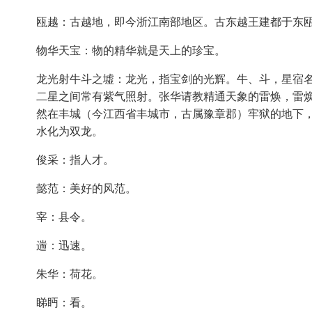
瓯越：古越地，即今浙江南部地区。古东越王建都于东
物华天宝：物的精华就是天上的珍宝。
龙光射牛斗之墟：龙光，指宝剑的光辉。牛、斗，星宿名
二星之间常有紫气照射。张华请教精通天象的雷焕，雷
然在丰城（今江西省丰城市，古属豫章郡）牢狱的地下
水化为双龙。
俊采：指人才。
懿范：美好的风范。
宰：县令。
遄：迅速。
朱华：荷花。
睇眄：看。