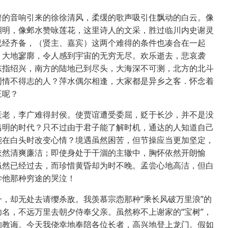
箫的音响引来的徐徐清风，柔缓的歌声吸引住飘动的白云。像
渊明，像邺水赞咏莲花，这里诗人的文采，胜过临川内史谢灵
已经齐备，（贤主、嘉宾）这两个难得的条件也凑合在一起
，大地寥廓，令人感到宇宙的无穷无尽。欢乐逝去，悲哀袭
东指绍兴，南方的陆地已到尽头，大海深不可测，北方的北斗
同情不得志的人？萍水偶尔相逢，大家都是异乡之客．怀念着
王呢？
衰老，李广难得封侯。使贾谊遭受委屈，贬于长沙，并不是没
昌明的时代？只不过由于君子能了解时机，通达的人知道自己
能在白头时改变心情？境遇虽然困苦，但节操应当更加坚定，
依然清爽廉洁；即使身处于干涸的主辙中，胸怀依然开朗愉
虽然已经过去，而珍惜黄昏却为时不晚。孟尝心地高洁，但白
学他那种穷途的哭泣！
，却无处去请缨杀敌。我羡慕宗悫那种“乘长风破万里浪”的
名，不远万里去朝夕侍奉父亲。虽然称不上谢家的“宝树”，
的教诲。今天我侥幸地奉陪各位长者，高兴地登上龙门。假如