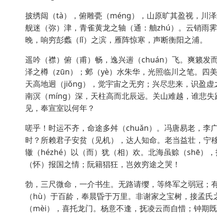
披绣闼（tà），俯雕甍（méng），山原旷其盈视，川泽
舰迷（弥）津，青雀黄龙之轴（通：舳zhú）。云销雨
晚，响穷彭蠡（lǐ）之滨，雁阵惊寒，声断衡阳之浦。
遥吟（襟）俯（甫）畅，逸兴遄（chuán）飞。爽籁发
泽之樽（zūn）；邺（yè）水朱华，光照临川之笔。四美
天高地迥（jiǒng），觉宇宙之无穷；兴尽悲来，识盈虚
南溟（míng）深，天柱高而北辰远。关山难越，谁悲失
见，奉宣室以何年？
嗟乎！时运不齐，命途多舛（chuǎn）。冯唐易老，
时？所赖君子安贫（见机），达人知命。老当益壮，宁
辙（hézhé）以（而）犹（相）欢。北海虽赊（shē
（怀）报国之情；阮籍猖狂，岂效穷途之哭！
勃，三尺微命，一介书生。无路请缨，等终军之弱冠；有怀
（hù）于百龄，奉晨昏于万里。非谢家之宝树，接孟氏
（mèi），喜托龙门。杨意不逢，抚凌云而自惜；钟期