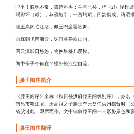
呜乎！胜地不常，盛筵难再；兰亭已矣，梓（zǐ）泽丘
竭鄙怀（诚），恭疏短引；一言均赋，四韵俱成。请洒
滕王高阁临江渚，佩玉鸣鸾罢歌舞。
画栋朝飞南浦云，珠帘暮卷西山雨。
闲云潭影日悠悠，物换星移几度秋。
阁中帝子今何在？槛外长江空自流。
滕王阁序简介
《滕王阁序》全称《秋日登洪府滕王阁饯别序》，亦名
南昌市赣江滨。唐高祖之子滕王李元婴任洪州都督时（公
省父过此，即席而作。文中铺叙滕王阁一带形势景色和宴
滕王阁序翻译