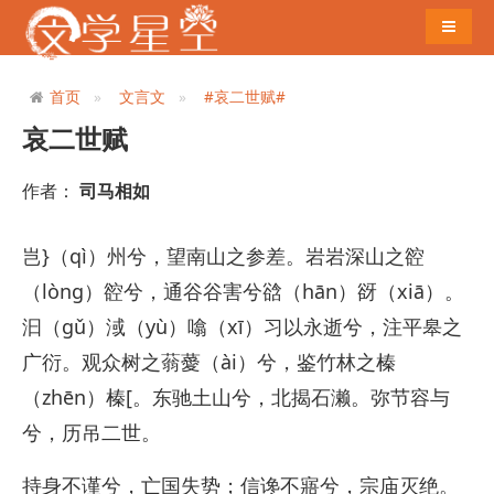
导航切
首页
文言文
#哀二世赋#
哀二世赋
作者：
司马相如
岂}（qì）州兮，望南山之参差。岩岩深山之谾
（lòng）谾兮，通谷谷害兮谽（hān）谺（xiā）。
汩（gǔ）淢（yù）噏（xī）习以永逝兮，注平皋之
广衍。观众树之蓊薆（ài）兮，鉴竹林之榛
（zhēn）榛[。东驰土山兮，北揭石濑。弥节容与
兮，历吊二世。
持身不谨兮，亡国失势；信谗不寤兮，宗庙灭绝。