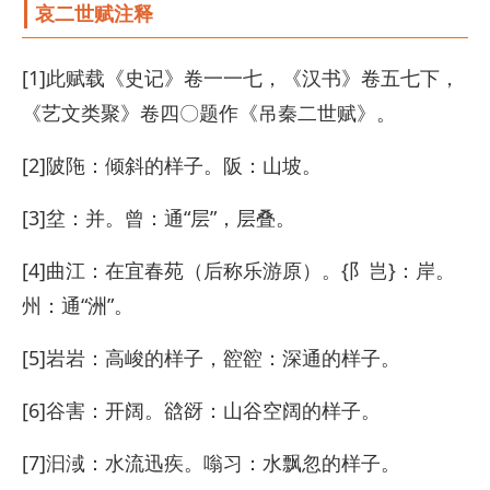
哀二世赋注释
[1]此赋载《史记》卷一一七，《汉书》卷五七下，
《艺文类聚》卷四〇题作《吊秦二世赋》。
[2]陂陁：倾斜的样子。阪：山坡。
[3]坌：并。曾：通“层”，层叠。
[4]曲江：在宜春苑（后称乐游原）。{阝岂}：岸。
州：通“洲”。
[5]岩岩：高峻的样子，谾谾：深通的样子。
[6]谷害：开阔。谽谺：山谷空阔的样子。
[7]汩淢：水流迅疾。嗡习：水飘忽的样子。