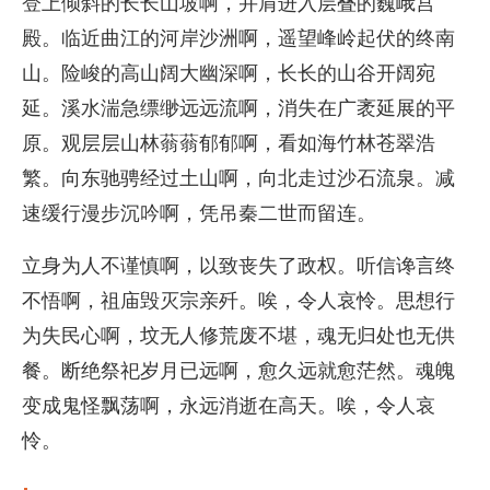
登上倾斜的长长山坡啊，并肩进入层叠的巍峨宫
殿。临近曲江的河岸沙洲啊，遥望峰岭起伏的终南
山。险峻的高山阔大幽深啊，长长的山谷开阔宛
延。溪水湍急缥缈远远流啊，消失在广袤延展的平
原。观层层山林蓊蓊郁郁啊，看如海竹林苍翠浩
繁。向东驰骋经过土山啊，向北走过沙石流泉。减
速缓行漫步沉吟啊，凭吊秦二世而留连。
立身为人不谨慎啊，以致丧失了政权。听信谗言终
不悟啊，祖庙毁灭宗亲歼。唉，令人哀怜。思想行
为失民心啊，坟无人修荒废不堪，魂无归处也无供
餐。断绝祭祀岁月已远啊，愈久远就愈茫然。魂魄
变成鬼怪飘荡啊，永远消逝在高天。唉，令人哀
怜。