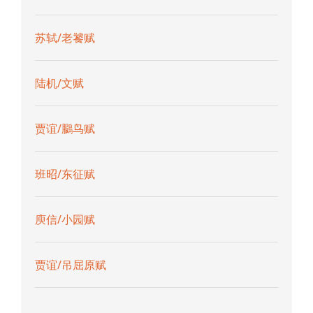
苏轼/老饕赋
陆机/文赋
贾谊/鵩鸟赋
班昭/东征赋
庾信/小园赋
贾谊/吊屈原赋