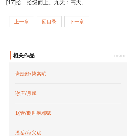
[17]拾：拾级而上。九天：高天。
上一章
回目录
下一章
相关作品
more
班婕妤/捣素赋
谢庄/月赋
赵壹/刺世疾邪赋
潘岳/秋兴赋