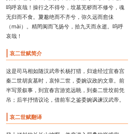
呜呼哀哉！操行之不得兮，坟墓芜秽而不修兮，魂
无归而不食。夐邈绝而不齐兮，弥久远而愈佅
（mài）。精罔阆而飞扬兮，拾九天而永逝。呜呼
哀哉！
哀二世赋简介
这是司马相如随汉武帝长杨打猎，归途经过宜春宫
秦二世胡亥墓时，哀悼二世，委婉议政的文章。前
半写景叙事，到宜春宫游览远眺，到秦二世坟前凭
吊；后半抒情议论，借前车之鉴委婉讽谏汉武帝。
哀二世赋翻译