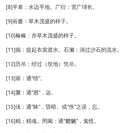
[8]平皋：水边平地。广衍：宽广绵长。
[9]蓊薆：草木茂盛的样子。
[10]榛榛：亦草木茂盛的样子。
[11]揭：提起衣裳渡水。石濑：淌过沙石的流水。
[12]历吊：经过（坟地）凭吊。
[13]寤：通“悟”。
[14]夐：通“迥”，远。
[15]佅：通“昧”，昏暗。或“佚”之误，忘。
[16]精：精魂。罔阆：通“魍魉”，鬼怪。