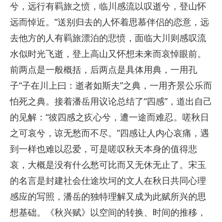
兮，远行有羁旅之愤，临川感流以叹逝兮，登山怀
远而悼近。”送别归去的人怀着思慕伴侣的恋意，远
去他方的人有羁旅漂泊的悲愤，面临大川则感叹流
水似时光飞逝，登上高山又怀想未来而哀悼眼前。
前两点是一般概括，后两点是具体用典，一用孔
子“子在川上曰：逝者如斯夫”之典，一用齐景公乐而
怕死之典。接着潘岳用议论总结了“四感”，道出自己
的见解：“彼四感之疚心兮，遭一途而难忍。嗟秋日
之可哀兮，谅无愁而不尽。”四感让人内心哀痛，遇
到一样也难以忍爱，可是嗟叹秋天本身的值得悲
哀，大概是没有什么愁可比而又无休无止了。宋玉
的名言是封建社会仕途坎坷的文人在秋日共同心理
感应的写照，潘岳的独特理解又成为此赋所兴的思
想基础。《秋兴赋》以空间的转换、时间的推移，