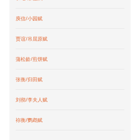
庾信/小园赋
贾谊/吊屈原赋
蒲松龄/煎饼赋
张衡/归田赋
刘彻/李夫人赋
祢衡/鹦鹉赋