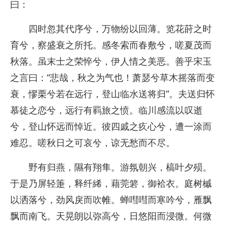
曰：
四时忽其代序兮，万物纷以回薄。览花莳之时
育兮，察盛衰之所托。感冬索而春敷兮，嗟夏茂而
秋落。虽末士之荣悴兮，伊人情之美恶。善乎宋玉
之言曰：“悲哉，秋之为气也！萧瑟兮草木摇落而变
衰，憀栗兮若在远行，登山临水送将归”。夫送归怀
慕徒之恋兮，远行有羁旅之愤。临川感流以叹逝
兮，登山怀远而悼近。彼四戚之疚心兮，遭一涂而
难忍。嗟秋日之可哀兮，谅无愁而不尽。
野有归燕，隰有翔隼。游氛朝兴，槁叶夕殒。
于是乃屏轻箑，释纤絺，藉莞箬，御袷衣。庭树槭
以洒落兮，劲风戾而吹帷。蝉嘒嘒而寒吟兮，雁飘
飘而南飞。天晃朗以弥高兮，日悠阳而浸微。何微