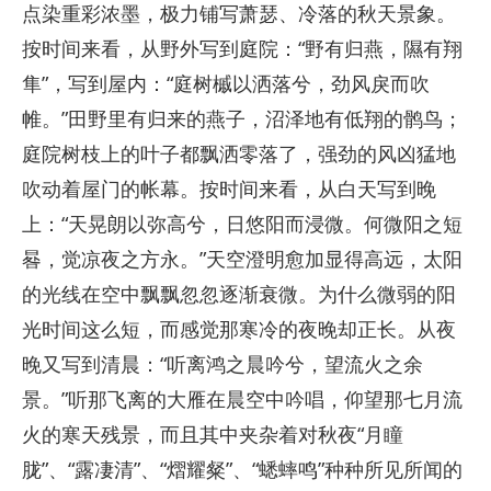
点染重彩浓墨，极力铺写萧瑟、冷落的秋天景象。
按时间来看，从野外写到庭院：“野有归燕，隰有翔
隼”，写到屋内：“庭树槭以洒落兮，劲风戾而吹
帷。”田野里有归来的燕子，沼泽地有低翔的鹘鸟；
庭院树枝上的叶子都飘洒零落了，强劲的风凶猛地
吹动着屋门的帐幕。按时间来看，从白天写到晚
上：“天晃朗以弥高兮，日悠阳而浸微。何微阳之短
晷，觉凉夜之方永。”天空澄明愈加显得高远，太阳
的光线在空中飘飘忽忽逐渐衰微。为什么微弱的阳
光时间这么短，而感觉那寒冷的夜晚却正长。从夜
晚又写到清晨：“听离鸿之晨吟兮，望流火之余
景。”听那飞离的大雁在晨空中吟唱，仰望那七月流
火的寒天残景，而且其中夹杂着对秋夜“月瞳
胧”、“露凄清”、“熠耀粲”、“蟋蟀鸣”种种所见所闻的