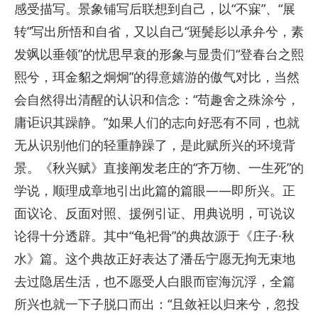
感受描写。景象铺写后联想到自己，以“不寐”、“展
转”写出所悟和自省，又以自己“斑鬓髟以承弁兮，素
发飒以垂领”的忧思早衰的形象与显贵们“登春台之熙
熙兮，珥金貂之炯炯”的得意嬉游的傲气对比，当然
会自然得出清醒的认识和信念：“苟趣舍之殊涂兮，
庸讵识其躁静。”如果人们的志向好恶有不同，也就
无从识别他们的轻重静躁了，是此赋所兴的环境背
景。《秋兴赋》直接阐发老庄的“齐万物、一生死”的
学说，顺理成章地引出此篇的篇眼——即所兴。正
面议论、反面对照、援例引证、用典说明，可说议
论得十分透辟。其中“龟祀骨”的典故源于《庄子·秋
水》篇。这个典故正好表达了潘岳宁愿无拘无束地
去过隐居生活，也不愿受人白眼而宦海沉浮，全篇
所兴也就一下子脱口而出：“且敛衽以归来兮，忽投