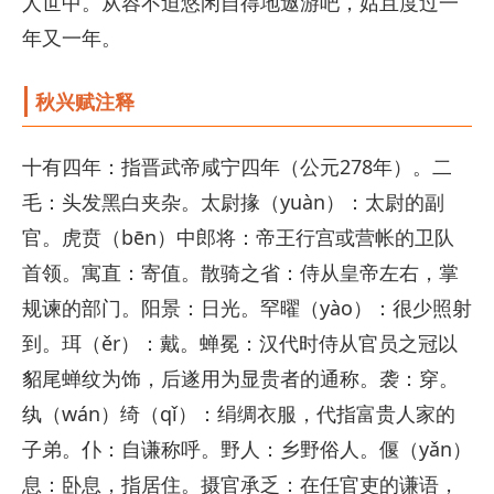
人世中。从容不迫悠闲自得地遨游吧，姑且度过一
年又一年。
秋兴赋注释
十有四年：指晋武帝咸宁四年（公元278年）。二
毛：头发黑白夹杂。太尉掾（yuàn）：太尉的副
官。虎贲（bēn）中郎将：帝王行宫或营帐的卫队
首领。寓直：寄值。散骑之省：侍从皇帝左右，掌
规谏的部门。阳景：日光。罕曜（yào）：很少照射
到。珥（ěr）：戴。蝉冕：汉代时侍从官员之冠以
貂尾蝉纹为饰，后遂用为显贵者的通称。袭：穿。
纨（wán）绮（qǐ）：绢绸衣服，代指富贵人家的
子弟。仆：自谦称呼。野人：乡野俗人。偃（yǎn）
息：卧息，指居住。摄官承乏：在任官吏的谦语，