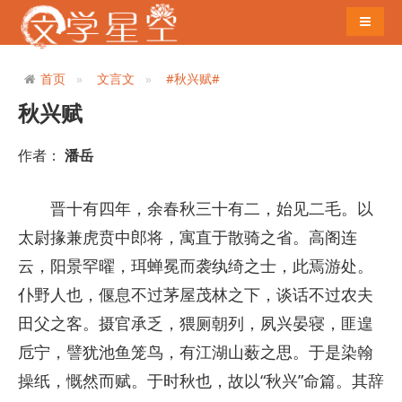
导航切
首页
文言文
#秋兴赋#
秋兴赋
作者：
潘岳
晋十有四年，余春秋三十有二，始见二毛。以
太尉掾兼虎贲中郎将，寓直于散骑之省。高阁连
云，阳景罕曜，珥蝉冕而袭纨绮之士，此焉游处。
仆野人也，偃息不过茅屋茂林之下，谈话不过农夫
田父之客。摄官承乏，猥厕朝列，夙兴晏寝，匪遑
卮宁，譬犹池鱼笼鸟，有江湖山薮之思。于是染翰
操纸，慨然而赋。于时秋也，故以“秋兴”命篇。其辞