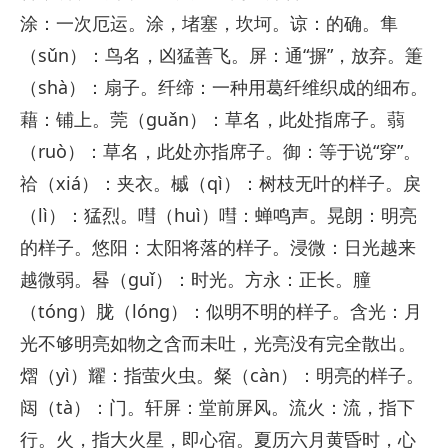
涂：一次厄运。涂，堵塞，坎坷。谅：的确。隼
（sǔn）：鸟名，凶猛善飞。屏：通“摒”，放弃。箑
（shà）：扇子。纤缔：一种用葛纤维织成的细布。
藉：铺上。莞（guǎn）：草名，此处指席子。蒻
（ruò）：草名，此处亦指席子。御：等于说“穿”。
祫（xiá）：夹衣。槭（qì）：树枝无叶的样子。戾
（lì）：猛烈。嘒（huì）嘒：蝉鸣声。晃朗：明亮
的样子。悠阳：太阳将落的样子。浸微：日光越来
越微弱。晷（guǐ）：时光。方永：正长。朣
（tóng）胧（lóng）：似明不明的样子。含光：月
光不够明亮如物之含而未吐，光亮没有完全散出。
熠（yì）耀：指萤火虫。粲（càn）：明亮的样子。
闼（tà）：门。轩屏：堂前屏风。流火：流，指下
行。火，指大火星，即心宿。夏历六月黄昏时，心