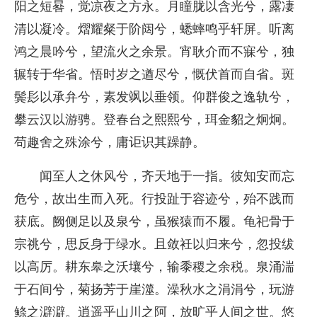
阳之短晷，觉凉夜之方永。月瞳胧以含光兮，露凄
清以凝冷。熠耀粲于阶闼兮，蟋蟀鸣乎轩屏。听离
鸿之晨吟兮，望流火之余景。宵耿介而不寐兮，独
辗转于华省。悟时岁之遒尽兮，慨伏首而自省。斑
鬓髟以承弁兮，素发飒以垂领。仰群俊之逸轨兮，
攀云汉以游骋。登春台之熙熙兮，珥金貂之炯炯。
苟趣舍之殊涂兮，庸讵识其躁静。
闻至人之休风兮，齐天地于一指。彼知安而忘
危兮，故出生而入死。行投趾于容迹兮，殆不践而
获底。阙侧足以及泉兮，虽猴猿而不履。龟祀骨于
宗祧兮，思反身于绿水。且敛衽以归来兮，忽投绂
以高厉。耕东皋之沃壤兮，输黍稷之余税。泉涌湍
于石间兮，菊扬芳于崖澨。澡秋水之涓涓兮，玩游
鲦之澼澼。逍遥乎山川之阿，放旷乎人间之世。悠