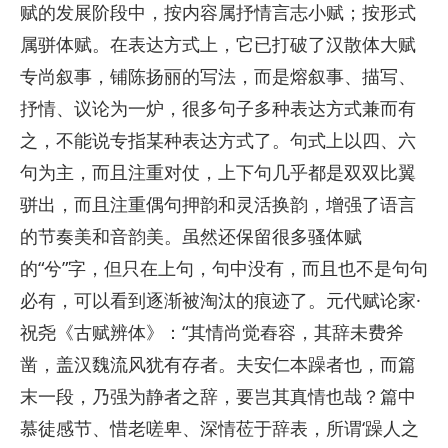
赋的发展阶段中，按内容属抒情言志小赋；按形式
属骈体赋。在表达方式上，它已打破了汉散体大赋
专尚叙事，铺陈扬丽的写法，而是熔叙事、描写、
抒情、议论为一炉，很多句子多种表达方式兼而有
之，不能说专指某种表达方式了。句式上以四、六
句为主，而且注重对仗，上下句几乎都是双双比翼
骈出，而且注重偶句押韵和灵活换韵，增强了语言
的节奏美和音韵美。虽然还保留很多骚体赋
的“兮”字，但只在上句，句中没有，而且也不是句句
必有，可以看到逐渐被淘汰的痕迹了。元代赋论家·
祝尧《古赋辨体》：“其情尚觉舂容，其辞未费斧
凿，盖汉魏流风犹有存者。夫安仁本躁者也，而篇
末一段，乃强为静者之辞，要岂其真情也哉？篇中
慕徒感节、惜老嗟卑、深情莅于辞表，所谓‘躁人之