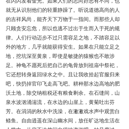
在闪闪发着金光。如果人们的志向好恶有不同，也
就无从识别他们的轻重静躁了。听说道德高尚的人
的吉祥风尚，能齐天下万物于一指间。而那些人却
只顾贪安忘危，所以也逃不过出于生而入于死的规
律。人们行动迈步不过只需容足之地，不踏容足以
外的地方，几乎就能获得安生。如果在只能立足之
地，挖坑深至黄泉，即使是敏捷的猿猴也不敢涉
足。神龟不愿死后把自己的龟骨放到祖庙中祭祀，
它还想转身返回绿水之中。且让我收拾起官服归来
吧，快扔掉官印飞走高飞吧。耕种那水边高地的肥
沃土地，除交纳租税还有粮食剩余。在石缝间，山
泉水波汹涌湍流，在水边的山崖上，黄菊吐出芬
芳。在涓涓的秋水中洗澡，在潎潎戏水声中观赏白
鲦鱼。自由逍遥在深山幽水间，放任旷达地生活在