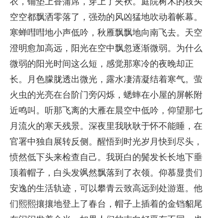
衣，铺垫上香蒲席，穿上了夹袄。庭院树木的枝头
空空都飘洒零落了，强劲的风凶猛地吹动着帐幕。
寒蝉嘒嘒地小声低吟，秋雁飘飘地向南飞去。天空
澄明愈加高远，阳光在空中飘忽逐渐微弱。为什么
微弱的阳光时间这么短，感觉那寒冷的夜晚却正
长。月色朦胧透出微光，露水凄清凝结着寒气。萤
火虫的光亮在台阶门旁闪烁，蟋蟀在小屋的屏帐附
近鸣叫。听那飞离的大雁在晨空中低吟，仰望那七
月流火的寒天残景。深夜里我耿耿于怀不能睡，在
官署中独自展转反侧。醒悟到时光岁月快到尽头，
愤然低下头来检查自己。我斑白的鬓发长长地下垂
顶着帽子，白头发飒然飘落到了衣领。仰慕显贵们
安逸的生活轨迹，可以攀青云致高远到处游逛。他
们熙熙攘攘地登上了春台，帽子上插着的金铛貂尾