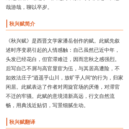
哉游哉，聊以卒岁。
秋兴赋简介
《秋兴赋》是西晋文学家潘岳创作的赋。此赋先叙
述时序变易引起的人情感触：自己虽然已近中年，
头发已经花白，但官滞难迁，因而悲秋之感强烈。
后写自己不屑与高官显宦为伍，与其居高遭险，不
如效法庄子“逍遥乎山川，放旷乎人间”的行为，归家
闲居。此赋表达了作者对周旋官场的厌倦，对滞官
不迁的牢骚。此赋的意境清新高远，行文自然流
畅，用典浅近贴切，写景细腻生动。
秋兴赋翻译