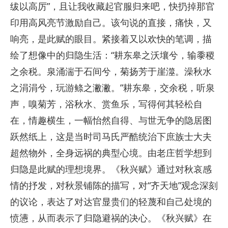
绂以高厉”，且让我收藏起官服归来吧，快扔掉那官
印用高风亮节激励自己。该句说的直接，痛快，又
响亮，是此赋的眼目。紧接着又以欢快的笔调，描
绘了想像中的归隐生活：“耕东皋之沃壤兮，输黍稷
之余税。泉涌湍于石间兮，菊扬芳于崖澨。澡秋水
之涓涓兮，玩游鲦之潎潎。”耕东皋，交余税，听泉
声，嗅菊芳，浴秋水、赏鱼乐，写得何其轻松自
在，情趣横生，一幅怡然自得、与世无争的隐居图
跃然纸上，这是当时司马氏严酷统治下庶族士大夫
超然物外，全身远祸的典型心境。由老庄哲学想到
归隐是此赋的理想境界。《秋兴赋》通过对秋哀感
情的抒发，对秋景铺陈的描写，对“齐天地”观念深刻
的议论，表达了对达官显贵们的轻蔑和自己处境的
愤懑，从而表示了归隐避祸的决心。《秋兴赋》在