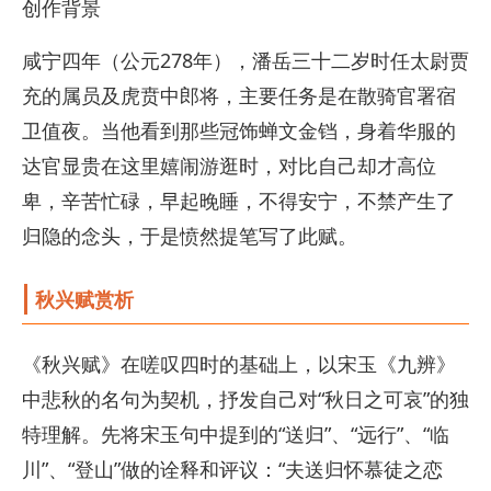
创作背景
咸宁四年（公元278年），潘岳三十二岁时任太尉贾
充的属员及虎贲中郎将，主要任务是在散骑官署宿
卫值夜。当他看到那些冠饰蝉文金铛，身着华服的
达官显贵在这里嬉闹游逛时，对比自己却才高位
卑，辛苦忙碌，早起晚睡，不得安宁，不禁产生了
归隐的念头，于是愤然提笔写了此赋。
秋兴赋赏析
《秋兴赋》在嗟叹四时的基础上，以宋玉《九辨》
中悲秋的名句为契机，抒发自己对“秋日之可哀”的独
特理解。先将宋玉句中提到的“送归”、“远行”、“临
川”、“登山”做的诠释和评议：“夫送归怀慕徒之恋