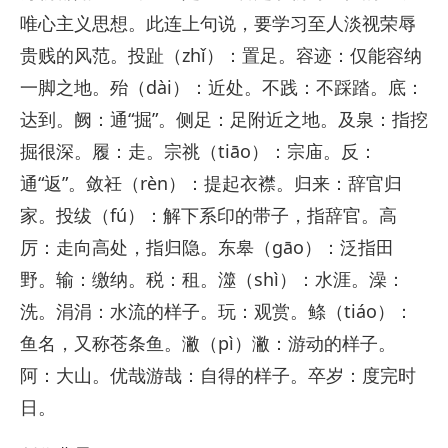
唯心主义思想。此连上句说，要学习至人淡视荣辱
贵贱的风范。投趾（zhǐ）：置足。容迹：仅能容纳
一脚之地。殆（dài）：近处。不践：不踩踏。底：
达到。阙：通“掘”。侧足：足附近之地。及泉：指挖
掘很深。履：走。宗祧（tiāo）：宗庙。反：
通“返”。敛衽（rèn）：提起衣襟。归来：辞官归
家。投绂（fú）：解下系印的带子，指辞官。高
厉：走向高处，指归隐。东皋（gāo）：泛指田
野。输：缴纳。税：租。澨（shì）：水涯。澡：
洗。涓涓：水流的样子。玩：观赏。鲦（tiáo）：
鱼名，又称苍条鱼。潎（pì）潎：游动的样子。
阿：大山。优哉游哉：自得的样子。卒岁：度完时
日。