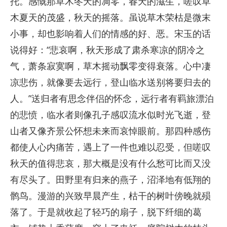
托。感慨那草木冬天的凋零，春天的滋生，嗟叹草
木夏天的茂盛，秋天的摇落。虽说草木荣枯是微末
小事，却也影响着人们的情感的好、恶。宋玉的话
说得好：“悲哀啊，秋天形成了肃杀寒凉的阴冷之
气，萧条寂寞啊，草木摇动飘零变得衰落。心中凄
凉悲伤，就像要去远行，登山临水送别将要归去的
人。”送归者有思念伴侣的怀念，远行者有羁旅漂泊
的悲愤，临水者则像孔子感叹流水似时光飞逝，登
山者又像齐景公怀想未来而哀悼眼前。那四种感伤
都使人心内痛苦，遇上了一件也难以忍受，但嗟叹
秋天的值得悲哀，那大概是没有什么愁可比而又没
有尽头了。田野里有归来的燕子，沼泽地有低翔的
鹘鸟。漫游的兴致早晨产生，枯干的树叶傍晚就殒
落了。于是就收起了轻巧的扇子，脱下纤细的葛