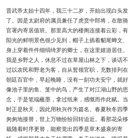
晋武帝太始十四年，我三十二岁，开始出现白头发
了。因是太尉府的属员兼任了虎贲中郎将，在散骑
官署内寄居值班。那里高大的楼阁连接着云彩，有
阳光的鲜明景色很少见到，帽子上插着貂尾蝉文、
身上穿着件件细绢绮罗的卿士，在这里嬉游居住。
我是乡野之人，休息不过在草屋山林之下，谈话不
过以农民和野老为客，自从暂领官职，充数排列在
朝廷百官中，早起晚睡，没有一刻功夫安宁，就好
像池子里的鱼、笼中的鸟，产生了对江湖山野的思
念，于是笔端蘸墨，拿过纸来，感慨而作此赋。当
时正是秋天，因此用秋兴作为篇名。春夏秋冬四季
匆匆地接替，世上万物纷纷回转迫近。看那花朵移
栽随着时序更替，能察觉出四季是草木盛衰的寄