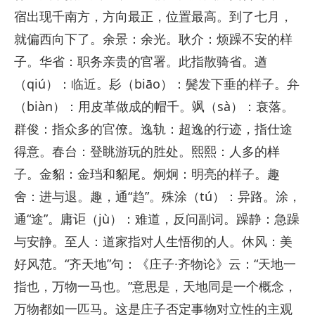
宿出现千南方，方向最正，位置最高。到了七月，
就偏西向下了。余景：余光。耿介：烦躁不安的样
子。华省：职务亲贵的官署。此指散骑省。遒
（qiú）：临近。髟（biāo）：鬓发下垂的样子。弁
（biàn）：用皮革做成的帽千。飒（sà）：衰落。
群俊：指众多的官僚。逸轨：超逸的行迹，指仕途
得意。春台：登眺游玩的胜处。熙熙：人多的样
子。金貂：金珰和貂尾。炯炯：明亮的样子。趣
舍：进与退。趣，通“趋”。殊涂（tú）：异路。涂，
通“途”。庸讵（jù）：难道，反问副词。躁静：急躁
与安静。至人：道家指对人生悟彻的人。休风：美
好风范。“齐天地”句：《庄子·齐物论》云：“天地一
指也，万物一马也。”意思是，天地同是一个概念，
万物都如一匹马。这是庄子否定事物对立性的主观