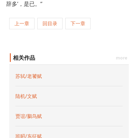
辞多’，是已。”
上一章
回目录
下一章
相关作品
more
苏轼/老饕赋
陆机/文赋
贾谊/鵩鸟赋
班昭/东征赋