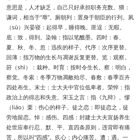
意思是，人才缺乏，自己只好承担职务充数。猥：
谦词，相当于“辱”。厕朝列：置身于朝臣的行列。夙
（sù）兴晏寝：起得早，睡得晚。匪逞：无暇。
底：致，得到。染翰：指以笔醮墨。四时：春、
夏、秋、冬。忽：迅疾的样子。代序：次序更替。
回薄：指万物的生长与凋谢反复更替。览：观察。
莳（shì）：栽种。时育：按时令生长。察：明白，
察觉。冬索：冬季万物凋敝殆尽。春敷：春季百卉
四处布生。末士：士大夫中官位低卑者。荣悴：指
政治上的得志和失意。宋玉之言：指《九辩》。憀
（liáo）栗：伤心的样子。徒之恋：即徒恋之，徒
劳地留恋。悼：感伤。四感：封建士大夫宣扬养生
处世应奉行忍、默、平、直四条原则，违背即有痛
苦，所以叫“四感”。疚心：内心痛苦。遭：遇。一