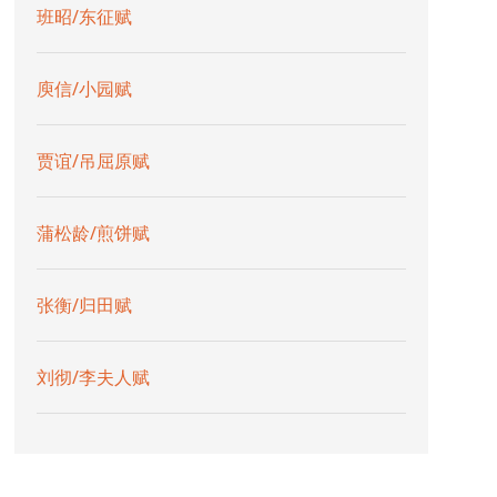
班昭/东征赋
庾信/小园赋
贾谊/吊屈原赋
蒲松龄/煎饼赋
张衡/归田赋
刘彻/李夫人赋