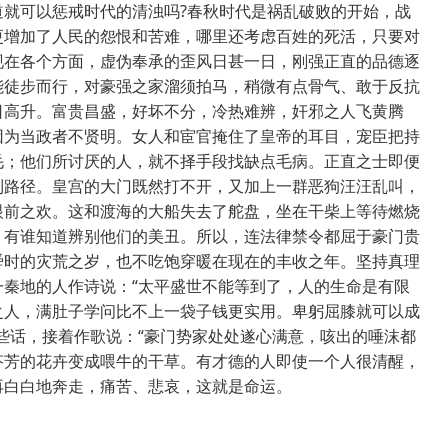
就可以惩戒时代的清浊吗?春秋时代是祸乱破败的开始，战
更增加了人民的怨恨和苦难，哪里还考虑百姓的死活，只要对
现在各个方面，虚伪奉承的歪风日甚一日，刚强正直的品德逐
能徒步而行，对豪强之家溜须拍马，稍微有点骨气、敢于反抗
日高升。富贵昌盛，好坏不分，冷热难辨，奸邪之人飞黄腾
因为当政者不贤明。女人和宦官掩住了皇帝的耳目，宠臣把持
毛；他们所讨厌的人，就不择手段找缺点毛病。正直之士即便
到路径。皇宫的大门既然打不开，又加上一群恶狗汪汪乱叫，
眼前之欢。这和渡海的大船失去了舵盘，坐在干柴上等待燃烧
，有谁知道辨别他们的美丑。所以，连法律禁令都屈于豪门贵
舜时的灾荒之岁，也不吃饱穿暖在现在的丰收之年。坚持真理
秦地的人作诗说：“太平盛世不能等到了，人的生命是有限
之人，满肚子学问比不上一袋子钱更实用。卑躬屈膝就可以成
些话，接着作歌说：“豪门势家处处遂心满意，咳出的唾沫都
芬芳的花卉变成喂牛的干草。有才德的人即使一个人很清醒，
再白白地奔走，痛苦、悲哀，这就是命运。