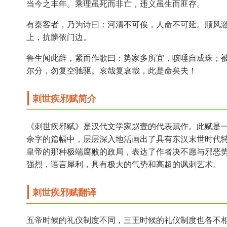
当今之丰年。乘理虽死而非亡，违义虽生而匪存。
有秦客者，乃为诗曰：河清不可俟，人命不可延。顺风
上，抗髒依门边。
鲁生闻此辞，紧而作歌曰：势家多所宜，咳唾自成珠；
尔分，勿复空驰驱。哀哉复哀哉，此是命矣夫！
刺世疾邪赋简介
《刺世疾邪赋》是汉代文学家赵壹的代表赋作。此赋是
余字的篇幅中，层层深入地活画出了具有东汉末世时代
皇帝的那种极端腐败的政局，表达了作者决不愿与邪恶
强烈，语言犀利，具有极大的气势和高超的讽刺艺术。
刺世疾邪赋翻译
五帝时候的礼仪制度不同，三王时候的礼仪制度也各不