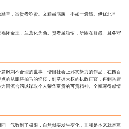
激靡草，富贵者称贤。文籍虽满腹，不如一囊钱。伊优北堂
被褐怀金玉，兰蕙化为刍。贤者虽独悟，所困在群愚。且各守
一篇讽刺不合理的世事，憎恨社会上邪恶势力的作品，在四百
特点的从舐痔拍马的谄佞，到掌握大权的执政宦官，再到昏庸
势力同流合污以谋取个人荣华富贵的可贵精神。全赋写得感情
相同，气数到了极限，自然就要发生变化，非和是本来就是互