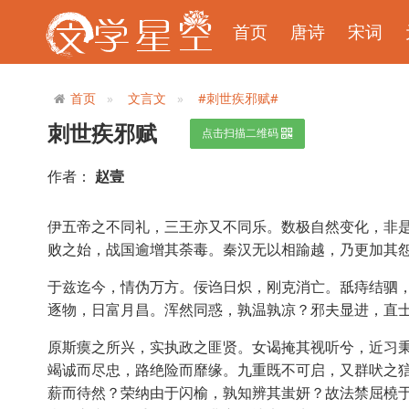
首页
唐诗
宋词
首页
文言文
#刺世疾邪赋#
刺世疾邪赋
点击扫描二维码
作者：
赵壹
伊五帝之不同礼，三王亦又不同乐。数极自然变化，非
败之始，战国逾增其荼毒。秦汉无以相踰越，乃更加其
于兹迄今，情伪万方。佞诌日炽，刚克消亡。舐痔结驷
逐物，日富月昌。浑然同惑，孰温孰凉？邪夫显进，直
原斯瘼之所兴，实执政之匪贤。女谒掩其视听兮，近习
竭诚而尽忠，路绝险而靡缘。九重既不可启，又群吠之
薪而待然？荣纳由于闪榆，孰知辨其蚩妍？故法禁屈橈