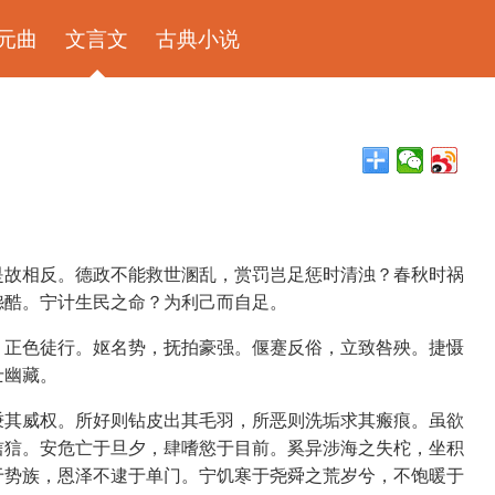
元曲
文言文
古典小说
是故相反。德政不能救世溷乱，赏罚岂足惩时清浊？春秋时祸
怨酷。宁计生民之命？为利己而自足。
，正色徒行。妪名势，抚拍豪强。偃蹇反俗，立致咎殃。捷慑
士幽藏。
秉其威权。所好则钻皮出其毛羽，所恶则洗垢求其瘢痕。虽欲
狺狺。安危亡于旦夕，肆嗜慾于目前。奚异涉海之失柁，坐积
于势族，恩泽不逮于单门。宁饥寒于尧舜之荒岁兮，不饱暖于