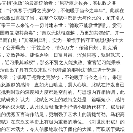
头直指“执政”的最高统治者：“原斯瘼之攸兴，实执政之匪
度：“宁饥寒于尧舜之荒岁兮，不饱暖于当今之丰年”。此赋在
尖锐激烈直截了当，在整个汉赋中都是无与伦比的，尤其引人
帝三王以来迄今一切封建末世：“德政不能救世溷乱，赏罚
国愈复增其荼毒”；“秦汉无以相逾越，乃更加其怨酷”。并一
己而自足！”其深刻犀利，实为一般惯于恪守正统思想的士大
了公开曝光：“于兹迄今，情伪万方：佞谄日炽，刚克消
俗，立致咎殃。捷慑逐物，日富月昌。浑然同惑，孰温孰凉，
贤，近习秉其威权”，那么不贤之人能执政、宦官近习能秉权
地活画出了具有东汉末世时代特点的那种法“禁屈挠于势族，
表示：宁饥寒于尧舜之荒岁兮，不饱暖于当今之丰年。乘理
愤怒激越的感情，直如火山喷发，震人心魄。此赋在抒发自己
露批判时政的深度和力度都是空前的。与思想内容相协调，此
汉赋研究》认为：此赋艺术上的独特之处是：篇幅短小，感情
叙事的汉大赋，从此以后就渐渐为抒情小赋所代替了。赋后结
值的优秀五言诗作结尾，更增强了艺术上的清捷简劲。马积高
邪赋》在东汉文学史上有极为重要的地位。《刺世疾邪赋》的
劲的艺术活力，令人信服地取代了僵化的大赋，而跃居于赋坛