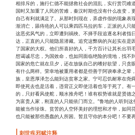
相排斥的，施行仁德不能拯救社会的混乱，实行赏罚难道
国时又加重了人民的苦难，秦汉时期也没有什么改变，
自己有利就满足了。从那时到现在，弄虚作假的现象表
渐消亡，舔痔疮的人可以乘四匹马拉的车，正派的人只
这恶劣风气的，立即遭到祸殃。不择手段追逐名利者指
达，正直的人只能隐居潜藏。追究这弊病的兴起实在是
了国家的大权。他们所喜好的人，千方百计让其长出羽
想谒诚尽忠，为国效命，也如同面临绝险的境地，找不
国家的危亡就在旦夕，还在放纵自己的嗜好欲望，只贪
有什么两样。荣幸地被重用者都是些善于阿谀奉承之辈
族，皇恩厚泽怎么能到达贫寒之家。宁可忍饥耐寒在尧
即使死去也是活着，违背正义即使活着也等于死了。有一
的，只好看风使舵，顺水推舟吧！谁有权势谁就是贤德
为富贵人家，刚直的人只能依门而立。”鲁地的人听到这
能被当作珍珠。贫苦的人空怀美好的理想和才华，如同
也只能被那些愚蠢的人所困。暂且守你的本分吧！不要
刺世疾邪赋注释