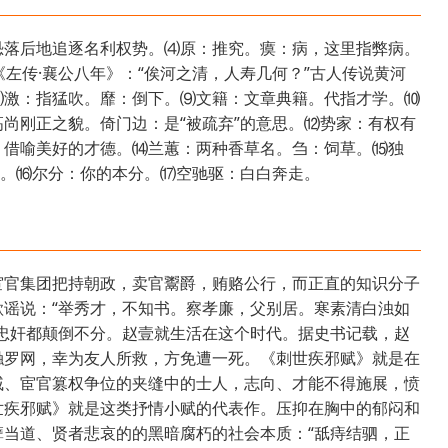
恐落后地追逐名利权势。⑷原：推究。瘼：病，这里指弊病。
《左传·襄公八年》：“俟河之清，人寿几何？”古人传说黄河
⑻激：指猛吹。靡：倒下。⑼文籍：文章典籍。代指才学。⑽
尚刚正之貌。倚门边：是“被疏弃”的意思。⑿势家：有权有
：借喻美好的才德。⒁兰蕙：两种香草名。刍：饲草。⒂独
的话。⒃尔分：你的本分。⒄空驰驱：白白奔走。
宦官集团把持朝政，卖官鬻爵，贿赂公行，而正直的知识分子
谣说：“举秀才，不知书。察孝廉，父别居。寒素清白浊如
忠奸都颠倒不分。赵壹就生活在这个时代。据史书记载，赵
触罗网，幸为友人所救，方免遭一死。《刺世疾邪赋》就是在
戚、宦官篡权争位的夹缝中的士人，志向、才能不得施展，愤
世疾邪赋》就是这类抒情小赋的代表作。压抑在胸中的郁闷和
当道、贤者悲哀的的黑暗腐朽的社会本质：“舐痔结驷，正