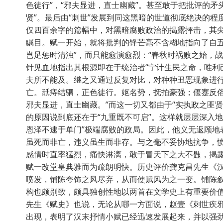
色徒行”，“邪夫显进，直士幽藏”。甚至敢于把批评的矛
贤”。最后由“刺世”发展到同这黑暗的世道彻底绝决的程
仅四百余字的篇幅中，对黑暗腐败政治的揭露抨击，其
瞩目。赋一开始，就将批判的锋芒毫不含糊地指向了自五
岂足惩时清浊”，而只能愈演愈烈：“春秋时祸败之始，战
针见血地指出其根源即在于统治者“宁计生民之命，唯利
夫所不能及。继之又通过反复对比，对种种丑恶现象进行
亡。舐痔结驷，正色徒行。妪名势，抚拍豪强；偃蹇反
邪夫显进，直士幽藏。”而这一切又都由于“实执政之匪
的原因说到底还在于“九重既不可启”。这样就层层深入
恩泽不逮于单门”极端腐败的政局。因此，他义无返顾地
虽死而非亡，违义虽生而非存。与之毫不妥协地抗争，
感情时直率猛烈，痛快淋漓，敢于冒天下之大不韪，揭
赋一改堂皇典雅而为疏朗明快。历史评价龚克昌先生《
喷发，铺陈夸饰之风尽弃，从而使赋风为之一变。铺陈
构也颇别致，颇具独创性地以两首在文学史上有重要价
先生《赋史》也说，无论从哪一方面说，赵壹《刺世疾
出现，表明了汉末抒情小赋已经迅速发展起来，并以强