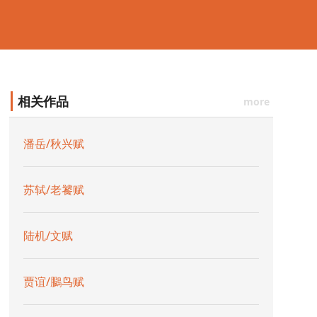
相关作品
more
潘岳/秋兴赋
苏轼/老饕赋
陆机/文赋
贾谊/鵩鸟赋