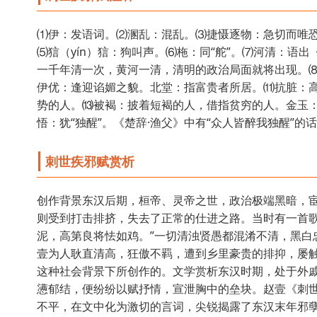
⑴伊：发语词。⑵溷乱：混乱。⑶捷慑逐物：急切而唯
⑸狺（yín）狺：狗叫声。⑹柂：同“舵”。⑺河清：语出
一千年清一次，黄河一清，清明的政治局面就将出现。
伊优：逢迎谄媚之貌。北堂：指富贵者所居。⑾抗脏：高
势的人。⒀被褐：披着短褐的人，借指贫穷的人。金玉
悟：犹“独醒”。《楚辞·渔父》中有“众人皆醉我独醒”
刺世疾邪赋赏析
创作背景东汉后期，桓帝、灵帝之世，政治极端黑暗，
则受到打击排挤，失去了正常的仕进之路。当时有一首歌
泥，高第良将怯如鸡。”一切清浊贤愚都混淆不清，黑白
壹为人耿直清高，狂傲不羁，遭到乡里豪贵的排抑，屡
这种社会背景下所创作的。文学赏析东汉时期，处于外
懑郁结，便纷纷以赋抒情，宣泄胸中的垒块。赵壹《刺
不平，在文中化为激切的言词，尖锐揭露了东汉末年邪孽