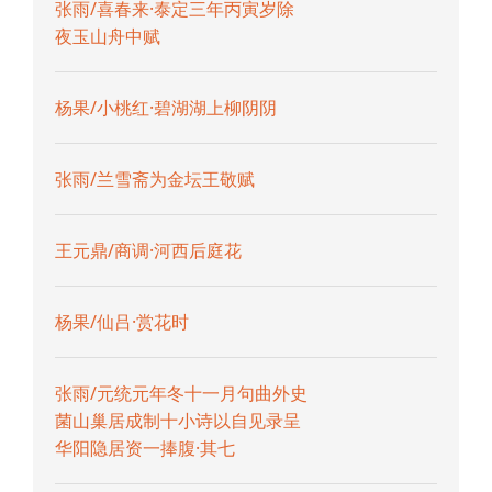
张雨/喜春来·泰定三年丙寅岁除
夜玉山舟中赋
杨果/小桃红·碧湖湖上柳阴阴
张雨/兰雪斋为金坛王敬赋
王元鼎/商调·河西后庭花
杨果/仙吕·赏花时
张雨/元统元年冬十一月句曲外史
菌山巢居成制十小诗以自见录呈
华阳隐居资一捧腹·其七