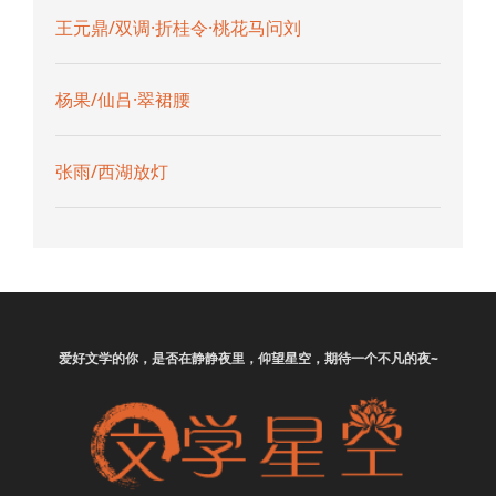
王元鼎/双调·折桂令·桃花马问刘
杨果/仙吕·翠裙腰
张雨/西湖放灯
爱好
文学
的你，是否在静静夜里，仰望星空，期待一个不凡的夜~