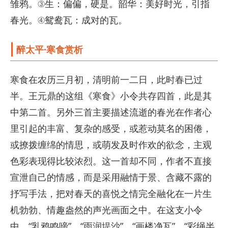
雏鸦。③生：偏偏，硬是。韶华：美好时光，引指
春光。④鸳鸯瓦：成对的瓦。
醉太平·寒食赏析
寒食在农历三月初，清明前一二日，此时春已过
半。王元鼎的这组《寒食》小令共存四首，此是其
中第二首。另外三首主要描述流逝的春光在作者心
里引起的丰富、复杂的感受，或惹动莫名的困倦，
或撩拨缠绵的情思，或萌发及时作欢的欲念，主观
色彩表现得比较浓烈。这一首却不同，作者不直接
宣泄自己的情感，而是采用融情于景、含藏不露的
抒写手法，把对春天的喜悦之情完全融化在一片生
机勃勃、情趣盎然的声光画面之中。在这支小令
中，“乳鸦鸣啼”、“雨润堤沙”、“画楼净瓦”、“彩绳半