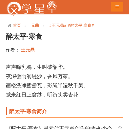
导航切
首页
元曲
#王元鼎#
#醉太平·寒食#
醉太平·寒食
作者：
王元鼎
声声啼乳鸦，生叫破韶华。
夜深微雨润堤沙，香风万家。
画楼洗净鸳鸯瓦，彩绳半湿秋千架。
觉来红日上窗纱，听街头卖杏花。
醉太平·寒食简介
《醉太平·寒食》是元代王元鼎创作的散曲·小令，全