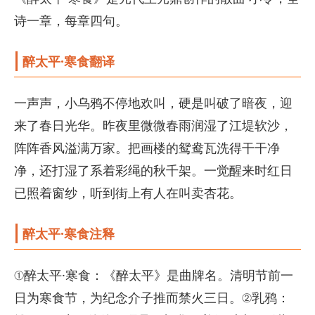
诗一章，每章四句。
醉太平·寒食翻译
一声声，小乌鸦不停地欢叫，硬是叫破了暗夜，迎
来了春日光华。昨夜里微微春雨润湿了江堤软沙，
阵阵香风溢满万家。把画楼的鸳鸯瓦洗得干干净
净，还打湿了系着彩绳的秋千架。一觉醒来时红日
已照着窗纱，听到街上有人在叫卖杏花。
醉太平·寒食注释
①醉太平·寒食：《醉太平》是曲牌名。清明节前一
日为寒食节，为纪念介子推而禁火三日。②乳鸦：