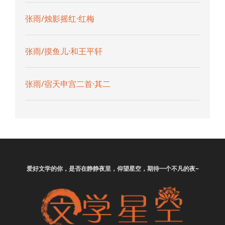
张雨/烛影摇红·红梅
张雨/摸鱼儿·和王平轩
张雨/宿天申宫二首·其二
爱好
文学
的你，是否在静静夜里，仰望星空，期待一个不凡的夜~