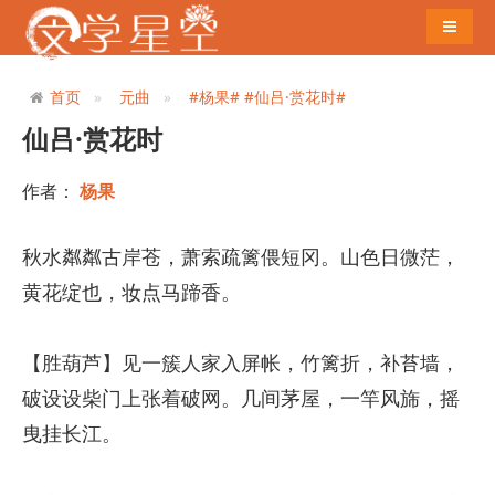
导航切
首页
元曲
#杨果#
#仙吕·赏花时#
仙吕·赏花时
作者：
杨果
秋水粼粼古岸苍，萧索疏篱偎短冈。山色日微茫，
黄花绽也，妆点马蹄香。
【胜葫芦】见一簇人家入屏帐，竹篱折，补苔墙，
破设设柴门上张着破网。几间茅屋，一竿风旆，摇
曳挂长江。