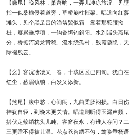
【赚尾】晚风林，萧萧响，一弄儿凄凉旅况。见壁
指一似桑榆侵着道旁，草桥崩柱摧梁。唱道向红蓼
滩头，见个黑足吕的渔翁鬓似霜。靠着那驼腰拗
桩，瘿累垂脖项，一钩香饵钓斜阳。水到湍头燕尾
分，桥掂河梁龙背稳。流水绕孤村，残霞隐隐，天
际褪残云。
【幺】客况凄凄又一春，十载区区已四旬。犹自在
红尘，愁眉镇锁，白发又添新。
【煞尾】腹中愁，心间闷，九曲柔肠闷损。白日伤
神犹自轻，到晚来更关情。唱道则听得玉漏声频，
搭伏定鲛绡枕头儿盹。客窗夜永，有谁人存问？二
三更睡不得被儿温。花点苍苔绣不匀，莺唤垂杨语