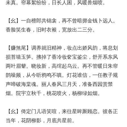
未真。帘幕絮纷纷，日长人困，风暖兽烟喷。
【幺】一自檀郎共锦衾，再不曾暗掷金钱卜远人。
香脸笑生春，旧时衣裉，宽放出二三分。
【赚煞尾】调养就旧精神，妆点出娇风韵，将息划
损苔墙玉笋。拂掉了香冷妆奁宝鉴尘，舒开系东风
两叶眉颦。晓妆新，高绾起乌云。再不管暖日朱帘
鹊噪频，从今听鸦鸣不嗔。灯花谁信，一任教子规
声啼破海棠魂。丽人春风三月天，准备西园赏禁
烟。院宇立秋千，桃花喷火，杨柳绿如烟。
【幺】倚定门儿语笑喧，来往星眸厮顾恋。彼各正
当年，花阴柳影，月底共星前。