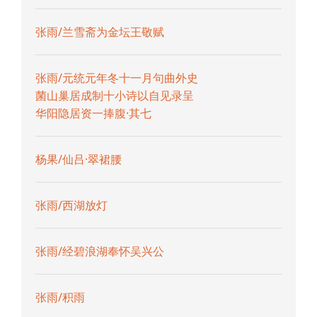
张雨/兰雪斋为金坛王敬赋
张雨/元统元年冬十一月句曲外史
菌山巢居成制十小诗以自见录呈
华阳隐居资一捧腹·其七
杨果/仙吕·翠裙腰
张雨/西湖放灯
张雨/经碧浪湖奉怀吴兴公
张雨/积雨