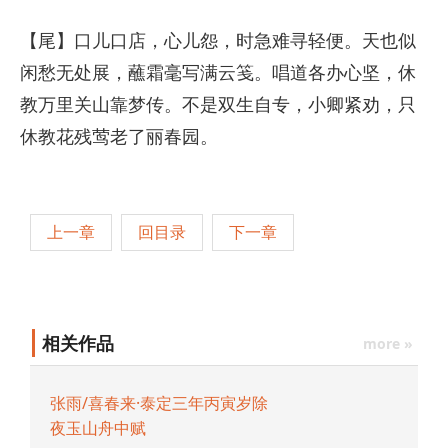
【尾】口儿口店，心儿怨，时急难寻轻便。天也似
闲愁无处展，蘸霜毫写满云笺。唱道各办心坚，休
教万里关山靠梦传。不是双生自专，小卿紧劝，只
休教花残莺老了丽春园。
上一章
回目录
下一章
相关作品
more »
张雨/喜春来·泰定三年丙寅岁除
夜玉山舟中赋