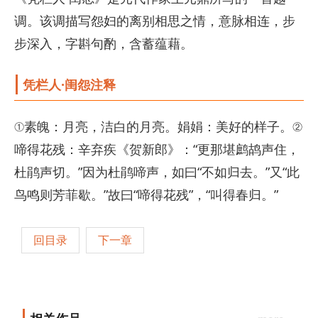
调。该调描写怨妇的离别相思之情，意脉相连，步
步深入，字斟句酌，含蓄蕴藉。
凭栏人·闺怨注释
①素魄：月亮，洁白的月亮。娟娟：美好的样子。②
啼得花残：辛弃疾《贺新郎》：“更那堪鹧鸪声住，
杜鹃声切。”因为杜鹃啼声，如曰“不如归去。”又“此
鸟鸣则芳菲歇。”故曰“啼得花残”，“叫得春归。”
回目录
下一章