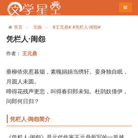
导航切
首页
元曲
#王元鼎#
#凭栏人·闺怨#
凭栏人·闺怨
作者：
王元鼎
垂柳依依惹暮烟，素魄娟娟当绣轩。妾身独自眠，
月圆人未圆。
啼得花残声更悲，叫得春归郎未知。杜鹃奴倩伊，
问郎何日归？
凭栏人·闺怨简介
《凭栏人·闺怨》是元代作家王元鼎所写的一首越