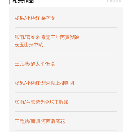
相关作品
more »
杨果/小桃红·采莲女
张雨/喜春来·泰定三年丙寅岁除
夜玉山舟中赋
王元鼎/醉太平·寒食
杨果/小桃红·碧湖湖上柳阴阴
张雨/兰雪斋为金坛王敬赋
王元鼎/商调·河西后庭花