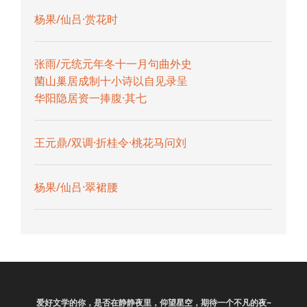
杨果/仙吕·赏花时
张雨/元统元年冬十一月句曲外史
菌山巢居成制十小诗以自见录呈
华阳隐居资一捧腹·其七
王元鼎/双调·折桂令·桃花马问刘
杨果/仙吕·翠裙腰
爱好
文学
的你，是否在静静夜里，仰望星空，期待一个不凡的夜~