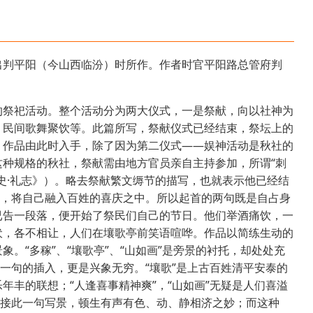
出判平阳（今山西临汾）时所作。作者时官平阳路总管府判
的祭祀活动。整个活动分为两大仪式，一是祭献，向以社神为
、民间歌舞聚饮等。此篇所写，祭献仪式已经结束，祭坛上的
。作品由此时入手，除了因为第二仪式——娱神活动是秋社的
种规格的秋社，祭献需由地方官员亲自主持参加，所谓“刺
史·礼志》）。略去祭献繁文缛节的描写，也就表示他已经结
”，将自己融入百姓的喜庆之中。所以起首的两句既是自占身
已告一段落，便开始了祭民们自己的节日。他们举酒痛饮，一
伏，各不相让，人们在壤歌亭前笑语喧哗。作品以简练生动的
。“多稼”、“壤歌亭”、“山如画”是旁景的衬托，却处处充
”一句的插入，更是兴象无穷。“壤歌”是上古百姓清平安泰的
年丰的联想；“人逢喜事精神爽”，“山如画”无疑是人们喜溢
，接此一句写景，顿生有声有色、动、静相济之妙；而这种