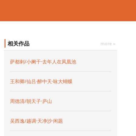
相关作品
more »
萨都剌/小阑干·去年人在凤凰池
王和卿/仙吕·醉中天·咏大蝴蝶
周德清/朝天子·庐山
吴西逸/越调·天净沙·闲题