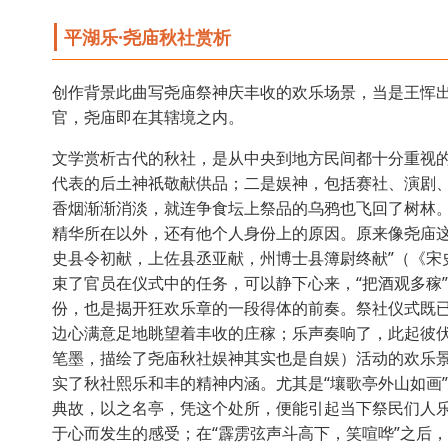
平湖乐·尧庙秋社赏析
创作背景此曲写尧庙祭神庆丰收的欢乐场景，当是王恽
官，尧庙即在其辖境之内。
文学赏析古代的秋社，是从中央到地方民间都十分重视
代表的后土神祇敬献供品；二是娱神，包括赛社、演剧
香烟渐渐消淡，就连争食坛上祭品的乌鸦也飞回了树林
精华所在以外，还有他个人身份上的原因。原来像尧庙这
史县令初献，上佐县丞亚献，州博士县簿尉终献”（《宋
束了官员在仪式中的任务，可以静下心来，“把酒观多稼
份，也是揭开狂欢乐章的一段得体的前奏。祭社仪式既
边心满意足地眺望着丰收的庄稼；乐声奏响了，此起彼
笔墨，描绘了尧庙秋社娱神其实也是自娱）活动的欢乐景象
实了秋社熙乐和丰的精神内涵。尤其是“壤歌亭外山如画
典故，以之名亭，凭这个处所，便能引起当下祭民们人乐
于心而发生的感受；在“霹雳弦声斗高下，笑喧哗”之后