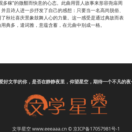
观多稼”的微酣而快意的心态。此曲用晋人故事来形容尧庙周
，并且诗人进一步抒发了自己的感想：只要当一名高尚脱俗、
明了秋社喜庆景象鼓舞人心的力量。这一感受是通过典故而表
曲用典多，遣词雅，意蕴含蓄，在元曲中别成一格。
爱好
文学
的你，是否在静静夜里，仰望星空，期待一个不凡的夜
文学星空
www.eeeaaa.cn
©
京ICP备17057981号-1