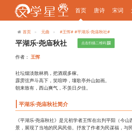
首页
唐诗
宋词
首页
元曲
#王恽#
#平湖乐·尧庙秋社#
平湖乐·尧庙秋社
点击扫描二维码
作者：
王恽
社坛烟淡散林鸦，把酒观多稼。
霹雳弦声斗高下，笑喧哗，壤歌亭外山如画。
朝来致有，西山爽气，不羡日夕佳。
平湖乐·尧庙秋社简介
《平湖乐·尧庙秋社》是元初学者王恽在出判平阳（今山
景，展现了当地的民风民俗。抒发了作者为民谋福，与