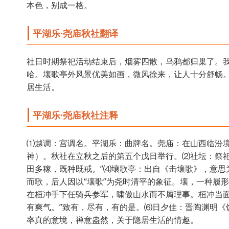
本色，别成一格。
平湖乐·尧庙秋社翻译
社日时期祭祀活动结束后，烟雾四散，乌鸦都归巢了。
哈。壤歌亭外风景优美如画，微风徐来，让人十分舒畅
居生活。
平湖乐·尧庙秋社注释
⑴越调：宫调名。平湖乐：曲牌名。尧庙：在山西临汾
神）。秋社在立秋之后的第五个戊日举行。⑵社坛：祭祀
田多稼，既种既戒。”⑷壤歌亭：出自《击壤歌》，意思
而歌，后人因以“壤歌”为尧时清平的象征。壤，一种履
在桓冲手下任骑兵参军，啸傲山水而不屑理事。桓冲当面
有爽气。”致有，尽有，有的是。⑹日夕佳：晋陶渊明《
率真的意境，禅意盎然，关于隐居生活的情趣。