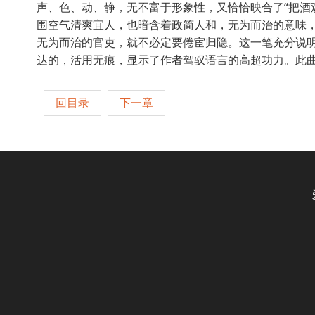
声、色、动、静，无不富于形象性，又恰恰映合了“把酒
围空气清爽宜人，也暗含着政简人和，无为而治的意味
无为而治的官吏，就不必定要倦宦归隐。这一笔充分说
达的，活用无痕，显示了作者驾驭语言的高超功力。此
回目录
下一章