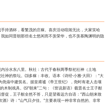
我手持酒杯，看繁茂的庄稼。喜庆活动喧闹无比，大家笑哈
。我如同晋朝那些名士悠闲而不羡荣华，也不羡慕陶渊明的隐
境内汾水东八里。秋社：古代于春秋两季祭祀社神（土地
社神的祭坛。⑶多稼：丰收。语本《诗经·小雅·大田》：“大
为尧庙中建筑名。据皇甫谧《帝王世纪》，尧时有老人击壤
形的木制戏具。⑸“朝来”二句：《世说新语》载晋名士王子猷
督促，王子猷全然不答，只是望着远方自语：“西山朝来致
饮酒》诗：“山气日夕佳。”主要表现一种非常自然的、非常