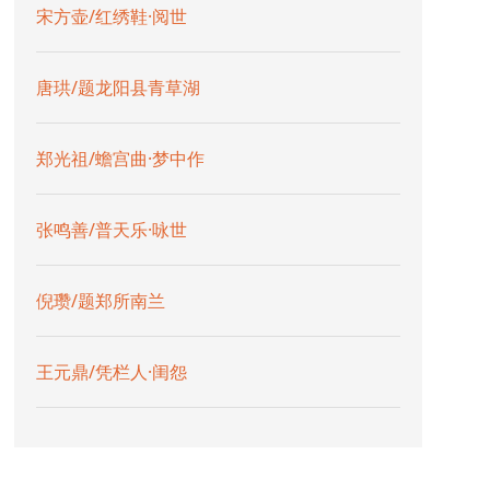
宋方壶/红绣鞋·阅世
唐珙/题龙阳县青草湖
郑光祖/蟾宫曲·梦中作
张鸣善/普天乐·咏世
倪瓒/题郑所南兰
王元鼎/凭栏人·闺怨