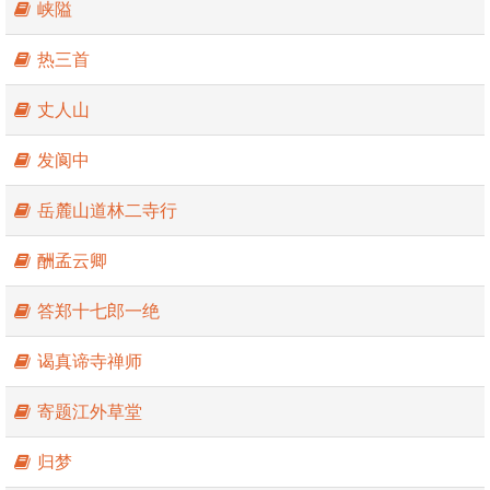
峡隘
热三首
丈人山
发阆中
岳麓山道林二寺行
酬孟云卿
答郑十七郎一绝
谒真谛寺禅师
寄题江外草堂
归梦