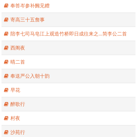
为“诗圣”，其诗被称为“诗史”。杜甫与李白合称“李杜”，为
奉答岑参补阙见赠
了跟另外两位诗人李商隐与杜牧即“小李杜”区别开来，杜甫
与李白又合称“大李杜”。他忧国忧民，人格高尚，他的约
寄高三十五詹事
1400余首诗被保留了下来，诗艺精湛，在中国古典诗歌中
备受推崇，影响深远。759-766年间曾居成都，后世有杜甫
陪李七司马皂江上观造竹桥即日成往来之…简李公二首
草堂纪念。
杜甫精选代表作品列表如下：
西阁夜
晴二首
奉送严公入朝十韵
早花
醉歌行
村夜
沙苑行