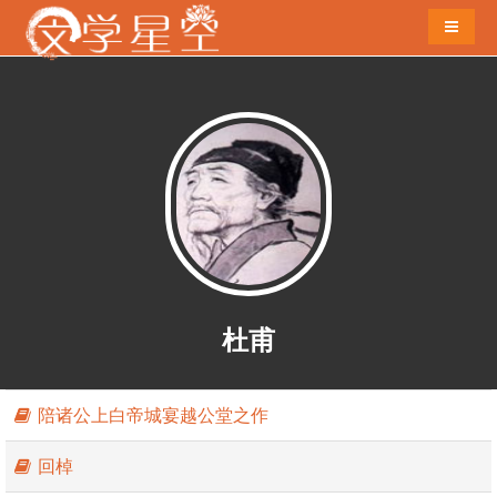
导航切
杜甫
陪诸公上白帝城宴越公堂之作
杜甫简介：
杜甫（712－770），字子美，自号少陵野老，
世称“杜工部”、“杜少陵”等，汉族，河南府巩县（今河南省
回棹
巩义市）人，唐代伟大的现实主义诗人，杜甫被世人尊