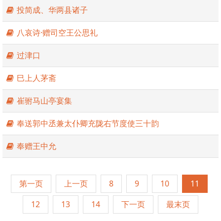
投简成、华两县诸子
八哀诗·赠司空王公思礼
过津口
巳上人茅斋
崔驸马山亭宴集
奉送郭中丞兼太仆卿充陇右节度使三十韵
奉赠王中允
第一页
上一页
8
9
10
11
12
13
14
下一页
最末页