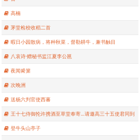
高楠
茅堂检校收稻二首
暇日小园散病，将种秋菜，督勒耕牛，兼书触目
八哀诗·赠秘书监江夏李公邕
夜闻觱篥
次晚洲
送杨六判官使西蕃
王十七侍御抡许携酒至草堂奉寄…请邀高三十五使君同到
登牛头山亭子