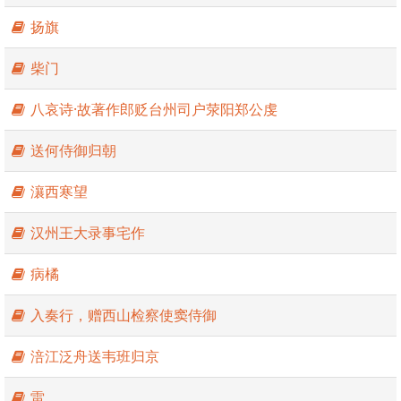
扬旗
柴门
八哀诗·故著作郎贬台州司户荥阳郑公虔
送何侍御归朝
瀼西寒望
汉州王大录事宅作
病橘
入奏行，赠西山检察使窦侍御
涪江泛舟送韦班归京
雷