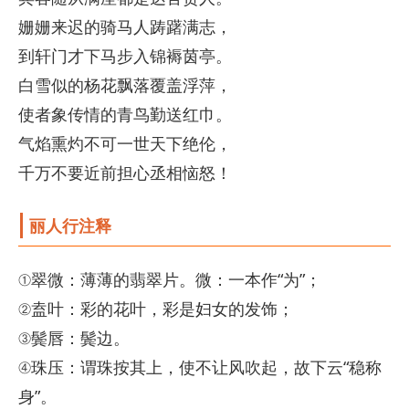
姗姗来迟的骑马人踌躇满志，
到轩门才下马步入锦褥茵亭。
白雪似的杨花飘落覆盖浮萍，
使者象传情的青鸟勤送红巾。
气焰熏灼不可一世天下绝伦，
千万不要近前担心丞相恼怒！
丽人行注释
①翠微：薄薄的翡翠片。微：一本作“为”；
②盍叶：彩的花叶，彩是妇女的发饰；
③鬓唇：鬓边。
④珠压：谓珠按其上，使不让风吹起，故下云“稳称
身”。