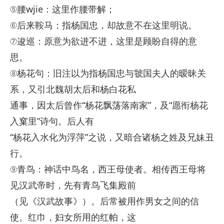
⑤腰wjie：这里作腰带解；
⑥后来鞍马：指杨国忠，却故意不在这里明说。
⑦逡巡：原意为欲进不进，这里是顾盼自得的意
思。
⑧杨花句：旧注以为指杨国忠与虢国夫人的暧昧关
系，又引北魏胡太后和杨白花私
通事，因太后曾作“杨花飘荡落南家”，及“愿衔杨花
入窠里”诗句。后人有
“杨花入水化为浮萍”之说，又暗合诸杨之姓及兄妹丑
行。
⑨青鸟：神话中鸟名，西王母使者。相传西王母将
见汉武帝时，先有青鸟飞集殿前
（见《汉武故事》）。后常被用作男女之间的信
使。红巾，妇女所用的红帕，这