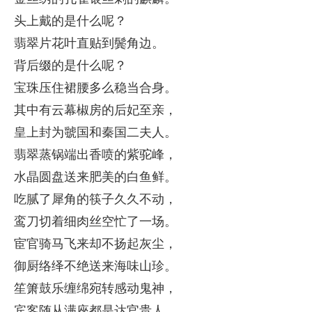
头上戴的是什么呢？
翡翠片花叶直贴到鬓角边。
背后缀的是什么呢？
宝珠压住裙腰多么稳当合身。
其中有云幕椒房的后妃至亲，
皇上封为虢国和秦国二夫人。
翡翠蒸锅端出香喷的紫驼峰，
水晶圆盘送来肥美的白鱼鲜。
吃腻了犀角的筷子久久不动，
鸾刀切着细肉丝空忙了一场。
宦官骑马飞来却不扬起灰尘，
御厨络绎不绝送来海味山珍。
笙箫鼓乐缠绵宛转感动鬼神，
宾客随从满座都是达官贵人。