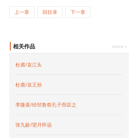
上一章
回目录
下一章
相关作品
more »
杜甫/哀江头
杜甫/哀王孙
李隆基/经邹鲁祭孔子而叹之
张九龄/望月怀远