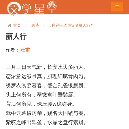
导航切
首页
唐诗
#唐诗三百首#
#丽人行#
丽人行
作者：
杜甫
三月三日天气新，长安水边多丽人。
态浓意远淑且真，肌理细腻骨肉匀。
绣罗衣裳照暮春，蹙金孔雀银麒麟。
头上何所有，翠微盍叶垂鬓唇。
背后何所见，珠压腰w稳称身。
就中云幕椒房亲，赐名大国虢与秦。
紫驼之峰出翠釜，水晶之盘行素鳞。