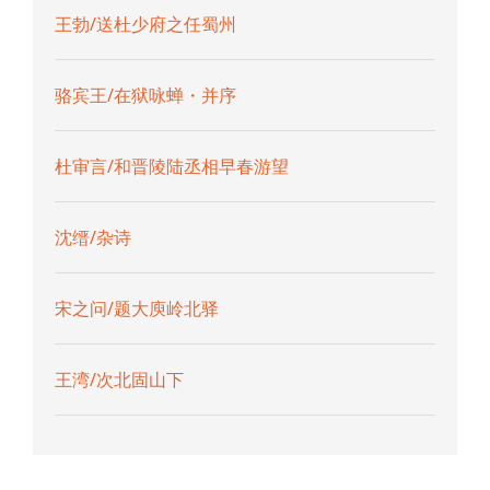
王勃/送杜少府之任蜀州
骆宾王/在狱咏蝉・并序
杜审言/和晋陵陆丞相早春游望
沈缙/杂诗
宋之问/题大庾岭北驿
王湾/次北固山下