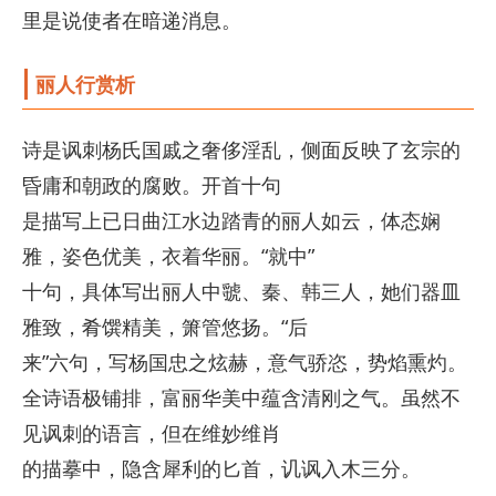
里是说使者在暗递消息。
丽人行赏析
诗是讽刺杨氏国戚之奢侈淫乱，侧面反映了玄宗的
昏庸和朝政的腐败。开首十句
是描写上已日曲江水边踏青的丽人如云，体态娴
雅，姿色优美，衣着华丽。“就中”
十句，具体写出丽人中虢、秦、韩三人，她们器皿
雅致，肴馔精美，箫管悠扬。“后
来”六句，写杨国忠之炫赫，意气骄恣，势焰熏灼。
全诗语极铺排，富丽华美中蕴含清刚之气。虽然不
见讽刺的语言，但在维妙维肖
的描摹中，隐含犀利的匕首，讥讽入木三分。