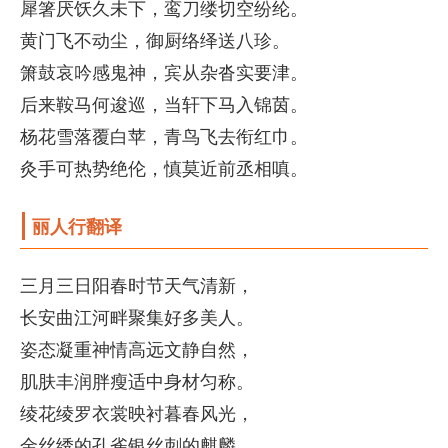
犀箸厌饫久未下，鸾刀缕切空纷纶。
黄门飞不动尘，御厨络绎送八珍。
箫鼓哀吟感鬼神，宾从杂沓实要津。
后来鞍马何逡巡，当轩下马入锦茵。
杨花雪落覆白苹，青鸟飞去衔红巾。
灸手可热势绝伦，慎莫近前丞相嗔。
丽人行翻译
三月三日阳春时节天气清新，
长安曲江河畔聚集好多美人。
姿态凝重神情高远文静自然，
肌肤丰润胖瘦适中身材匀称。
绫花绫罗衣裳映衬暮春风光，
金丝绣的孔雀银丝刺的麒麟。