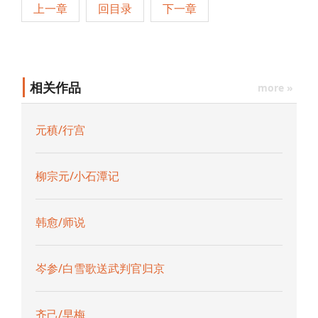
上一章
回目录
下一章
相关作品
more »
元稹/行宫
柳宗元/小石潭记
韩愈/师说
岑参/白雪歌送武判官归京
齐己/早梅