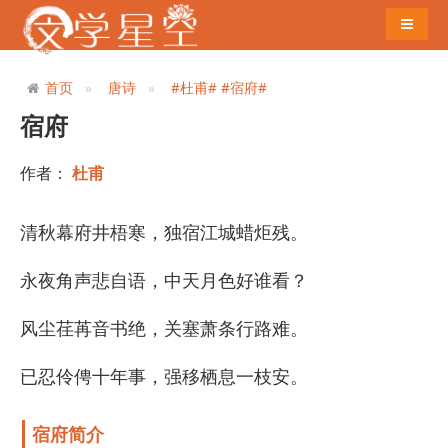
导航切
首页
唐诗
#杜甫#
#宿府#
宿府
作者：
杜甫
清秋幕府井梧寒，独宿江城蜡炬残。
永夜角声悲自语，中天月色好谁看？
风尘荏苒音书绝，关塞萧条行路难。
已忍伶俜十年事，强移栖息一枝安。
宿府简介