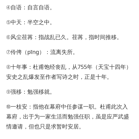
④自语：自言自语。
⑤中天：半空之中。
⑥风尘荏苒：指战乱已久。荏苒，指时间推移。
⑦伶俜（pīng）：流离失所。
⑧十年事：杜甫饱经丧乱，从755年（天宝十四年）
安史之乱爆发至作者写诗之时，正是十年。
⑨强移：勉强移就。
⑩一枝安：指他在幕府中任参谋一职。杜甫此次入
幕府，出于为一家生活而勉强任职，虽是应严武盛
情邀请，但也只是求暂时安居。