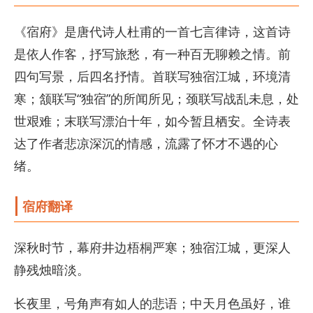
《宿府》是唐代诗人杜甫的一首七言律诗，这首诗
是依人作客，抒写旅愁，有一种百无聊赖之情。前
四句写景，后四名抒情。首联写独宿江城，环境清
寒；颔联写“独宿”的所闻所见；颈联写战乱未息，处
世艰难；末联写漂泊十年，如今暂且栖安。全诗表
达了作者悲凉深沉的情感，流露了怀才不遇的心
绪。
宿府翻译
深秋时节，幕府井边梧桐严寒；独宿江城，更深人
静残烛暗淡。
长夜里，号角声有如人的悲语；中天月色虽好，谁