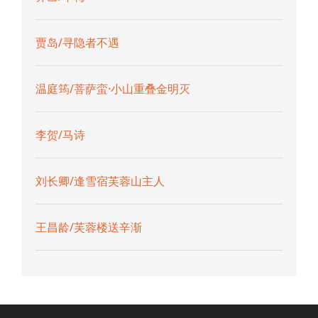
贾岛/寻隐者不遇
温庭筠/菩萨蛮·小山重叠金明灭
李贺/马诗
刘长卿/逢雪宿芙蓉山主人
王昌龄/芙蓉楼送辛渐