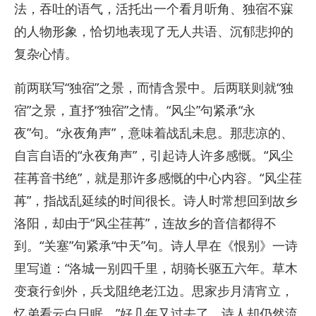
法，吞吐的语气，活托出一个看月听角、独宿不寐
的人物形象，恰切地表现了无人共语、沉郁悲抑的
复杂心情。
前两联写“独宿”之景，而情含景中。后两联则就“独
宿”之景，直抒“独宿”之情。“风尘”句紧承“永
夜”句。“永夜角声”，意味着战乱未息。那悲凉的、
自言自语的“永夜角声”，引起诗人许多感慨。“风尘
荏苒音书绝”，就是那许多感慨的中心内容。“风尘荏
苒”，指战乱延续的时间很长。诗人时常想回到故乡
洛阳，却由于“风尘荏苒”，连故乡的音信都得不
到。“关塞”句紧承“中天”句。诗人早在《恨别》一诗
里写道：“洛城一别四千里，胡骑长驱五六年。草木
变衰行剑外，兵戈阻绝老江边。思家步月清宵立，
忆弟看云白日眠。”好几年又过去了，诗人却仍然流