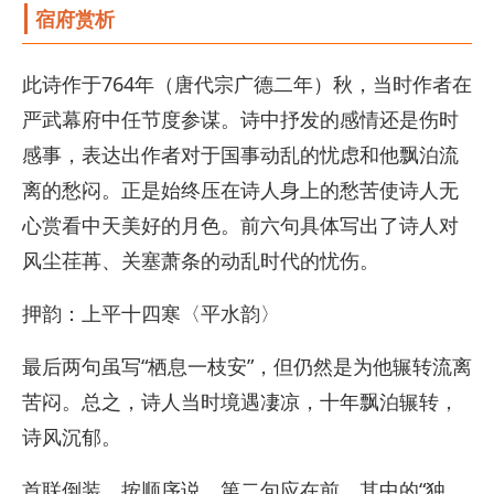
宿府赏析
此诗作于764年（唐代宗广德二年）秋，当时作者在
严武幕府中任节度参谋。诗中抒发的感情还是伤时
感事，表达出作者对于国事动乱的忧虑和他飘泊流
离的愁闷。正是始终压在诗人身上的愁苦使诗人无
心赏看中天美好的月色。前六句具体写出了诗人对
风尘荏苒、关塞萧条的动乱时代的忧伤。
押韵：上平十四寒〈平水韵〉
最后两句虽写“栖息一枝安”，但仍然是为他辗转流离
苦闷。总之，诗人当时境遇凄凉，十年飘泊辗转，
诗风沉郁。
首联倒装。按顺序说，第二句应在前。其中的“独