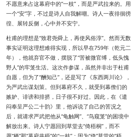
不愿意来占这幕府中的“一枝”，而是严武拉来的。用
一个“安”字，不过是诗人自我解嘲。诗人一夜徘徊徬
徨、展转反侧，心中并不安宁。
杜甫的理想是“致君尧舜上，再使风俗淳”。然而无数
事实证明这理想难得实现，所以早在759年（乾元二
年），他就弃官不做，摆脱了“苦被微官缚，低头愧
野人”的牢笼生活。这次作参谋，虽然并非出于杜甫
自愿，但为了“酬知己”，还是写了《东西两川论》，
为严武出谋划策。但到幕府不久，就受到幕僚们的
嫉妒、诽谤和排挤，日子很不好过。因此，在《遣
闷奉呈严公二十韵》里，他诉说了自己的苦况之
后，就请求严武把他从“龟触网”、“鸟窥笼”的困境中
解放出来。诗人宁愿回到草堂去“倚梧桐”，而不
愿“栖”那“幕府井梧”的“一枝”；因为“倚”草堂的“梧